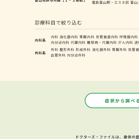
電鉄富山駅・エスタ前
富山
診療科目で絞り込む
内科
消化器内科
胃腸内科
気管食道内科
呼吸器内科
内科系
内分泌内科
代謝内科
糖尿病・代謝内科
がん内科
透
外科
整形外科
形成外科
消化器外科
胃腸外科
気管
外科系
血管外科
内分泌外科
症状から調べ
ドクターズ・ファイルは、身体の