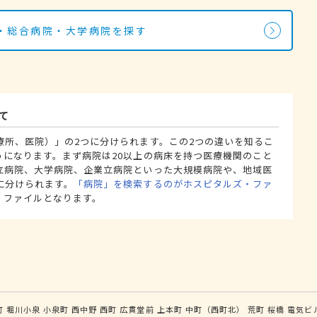
・総合病院・大学病院を探す
て
療所、医院）」の2つに分けられます。この2つの違いを知るこ
うになります。まず病院は20以上の病床を持つ医療機関のこと
立病院、大学病院、企業立病院といった大規模病院や、地域医
に分けられます。
「病院」を検索するのがホスピタルズ・ファ
・ファイルとなります。
町
堀川小泉
小泉町
西中野
西町
広貫堂前
上本町
中町（西町北）
荒町
桜橋
電気ビ