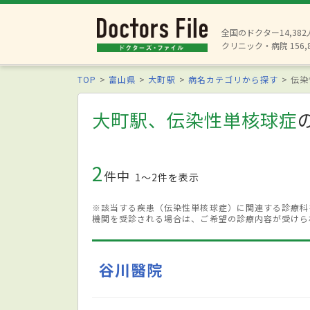
全国のドクター14,38
クリニック・病院 156,
TOP
富山県
大町駅
病名カテゴリから探す
伝染
大町駅、伝染性単核球症
2
件中
1〜2件を表示
※該当する疾患（伝染性単核球症）に関連する診療科
機関を受診される場合は、ご希望の診療内容が受けら
谷川醫院