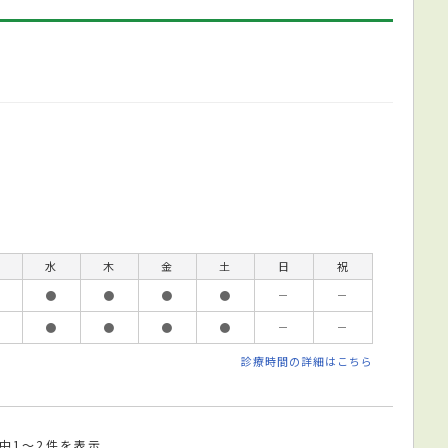
水
木
金
土
日
祝
●
●
●
●
－
－
●
●
●
●
－
－
診療時間の詳細はこちら
件中1～2件を表示