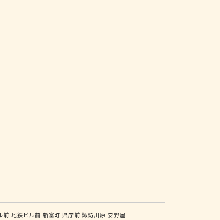
ル前
地鉄ビル前
新富町
県庁前
諏訪川原
安野屋