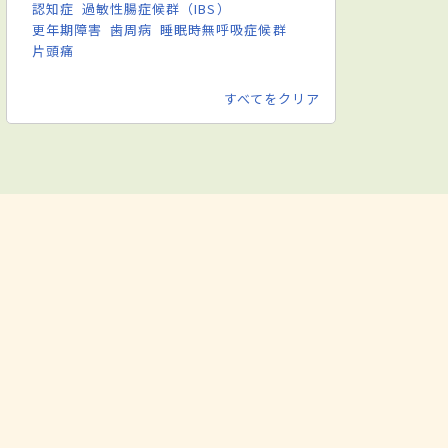
認知症
過敏性腸症候群（IBS）
更年期障害
歯周病
睡眠時無呼吸症候群
片頭痛
すべてをクリア