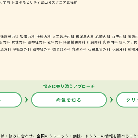
大学前
トヨタモビリティ富山 Gスクエア五福前
循環器内科
腎臓内科
神経内科
人工透析内科
糖尿病内科
心臓内科
血液内科
腫瘍
析内科
女性内科
脳神経内科
老年内科
疼痛緩和内科
肝臓内科
乳腺内科
緩和ケア内
食道外科
呼吸器外科
脳神経外科
循環器外科
乳腺外科
心臓血管外科
心臓外科
腫瘍
悩みに寄り添うアプローチ
る
病気を知る
クリ
症状・悩みに合わせ、全国のクリニック・病院、ドクターの情報を調べること