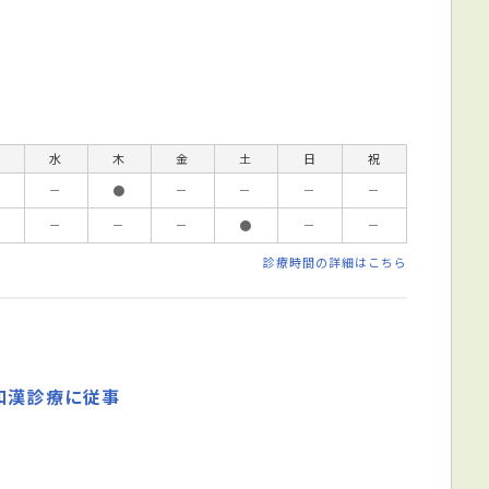
水
木
金
土
日
祝
－
●
－
－
－
－
－
－
－
●
－
－
診療時間の詳細はこちら
和漢診療に従事