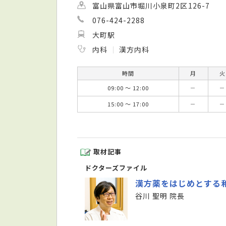
富山県富山市堀川小泉町2区126-7
076-424-2288
大町駅
内科
漢方内科
時間
月
火
09:00 ～ 12:00
－
－
15:00 ～ 17:00
－
－
取材記事
ドクターズファイル
漢方薬をはじめとする
谷川 聖明 院長