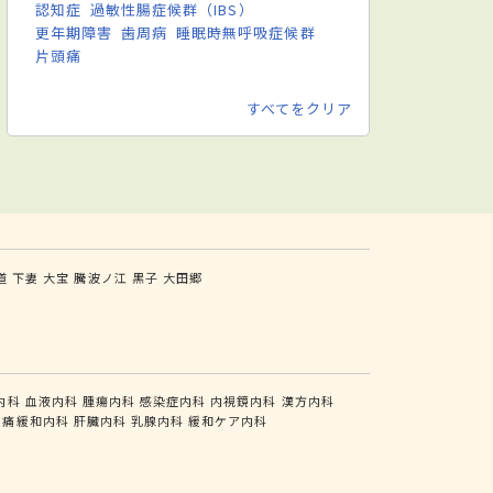
認知症
過敏性腸症候群（IBS）
更年期障害
歯周病
睡眠時無呼吸症候群
片頭痛
すべてをクリア
道
下妻
大宝
騰波ノ江
黒子
大田郷
内科
血液内科
腫瘍内科
感染症内科
内視鏡内科
漢方内科
疼痛緩和内科
肝臓内科
乳腺内科
緩和ケア内科