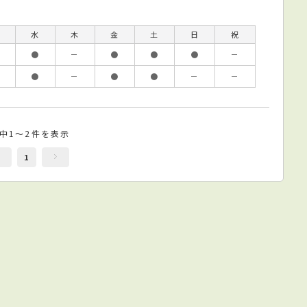
水
木
金
土
日
祝
●
－
●
●
●
－
●
－
●
●
－
－
件中1～2件を表示
1