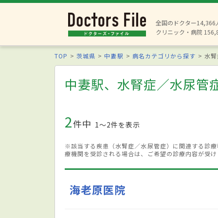
全国のドクター14,36
クリニック・病院 156,
TOP
茨城県
中妻駅
病名カテゴリから探す
水腎
中妻駅、水腎症／水尿管
2
件中
1〜2件を表示
※該当する疾患（水腎症／水尿管症）に関連する診療
療機関を受診される場合は、ご希望の診療内容が受け
海老原医院