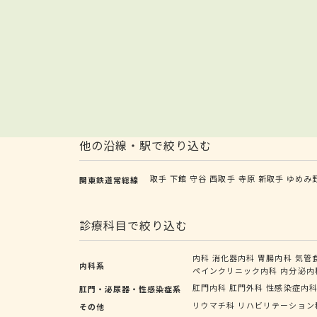
他の沿線・駅で絞り込む
取手
下館
守谷
西取手
寺原
新取手
ゆめみ
関東鉄道常総線
診療科目で絞り込む
内科
消化器内科
胃腸内科
気管
内科系
ペインクリニック内科
内分泌内
肛門内科
肛門外科
性感染症内
肛門・泌尿器・性感染症系
リウマチ科
リハビリテーション
その他