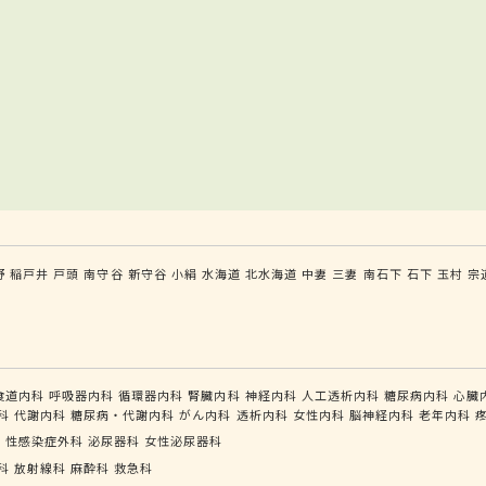
野
稲戸井
戸頭
南守谷
新守谷
小絹
水海道
北水海道
中妻
三妻
南石下
石下
玉村
宗
食道内科
呼吸器内科
循環器内科
腎臓内科
神経内科
人工透析内科
糖尿病内科
心臓
科
代謝内科
糖尿病・代謝内科
がん内科
透析内科
女性内科
脳神経内科
老年内科
科
性感染症外科
泌尿器科
女性泌尿器科
科
放射線科
麻酔科
救急科