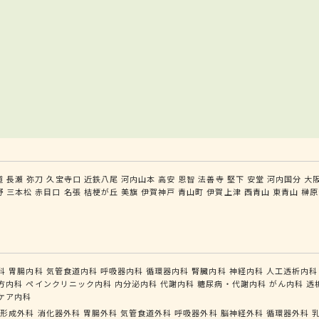
道
長瀬
弥刀
久宝寺口
近鉄八尾
河内山本
高安
恩智
法善寺
堅下
安堂
河内国分
大
野
三本松
赤目口
名張
桔梗が丘
美旗
伊賀神戸
青山町
伊賀上津
西青山
東青山
榊原
科
胃腸内科
気管食道内科
呼吸器内科
循環器内科
腎臓内科
神経内科
人工透析内科
方内科
ペインクリニック内科
内分泌内科
代謝内科
糖尿病・代謝内科
がん内科
透
ケア内科
形成外科
消化器外科
胃腸外科
気管食道外科
呼吸器外科
脳神経外科
循環器外科