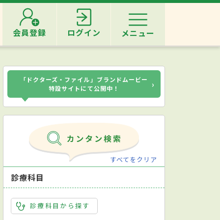
会員登録
ログイン
メニュー
「ドクターズ・ファイル」ブランドムービー
›
特設サイトにて公開中！
すべてをクリア
診療科目
診療科目から探す