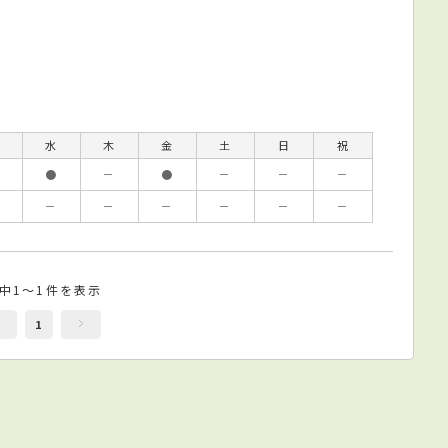
水
木
金
土
日
祝
●
－
●
－
－
－
－
－
－
－
－
－
件中1～1件を表示
1