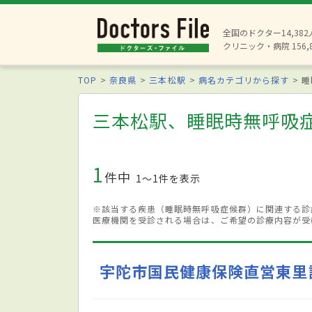
全国のドクター14,38
クリニック・病院 156,
TOP
奈良県
三本松駅
病名カテゴリから探す
睡
三本松駅、睡眠時無呼吸
1
件中
1〜1件を表示
※該当する疾患（睡眠時無呼吸症候群）に関連する診
医療機関を受診される場合は、ご希望の診療内容が受
宇陀市国民健康保険直営東里