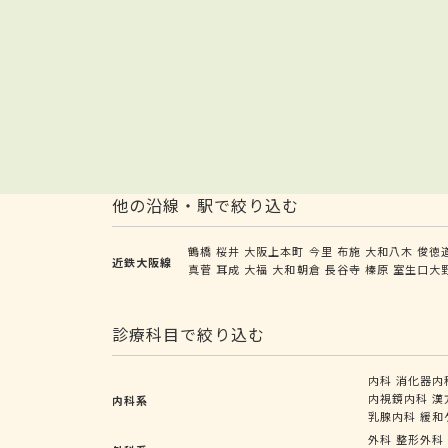
他の沿線・駅で絞り込む
鶴橋
桜井
大阪上本町
今里
布施
大和八木
俊徳
近鉄大阪線
真菅
耳成
大福
大和朝倉
長谷寺
榛原
室生口大
診療科目で絞り込む
内科
消化器内
内視鏡内科
漢
内科系
乳腺内科
緩和
外科
整形外科