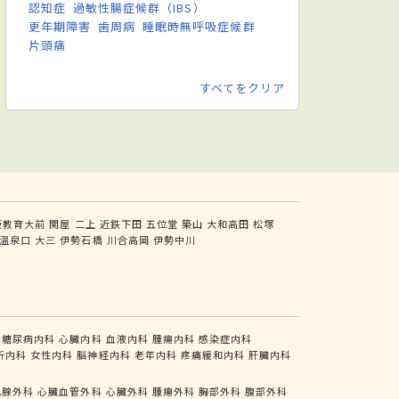
認知症
過敏性腸症候群（IBS）
更年期障害
歯周病
睡眠時無呼吸症候群
片頭痛
すべてをクリア
阪教育大前
関屋
二上
近鉄下田
五位堂
築山
大和高田
松塚
温泉口
大三
伊勢石橋
川合高岡
伊勢中川
糖尿病内科
心臓内科
血液内科
腫瘍内科
感染症内科
析内科
女性内科
脳神経内科
老年内科
疼痛緩和内科
肝臓内科
乳腺外科
心臓血管外科
心臓外科
腫瘍外科
胸部外科
腹部外科