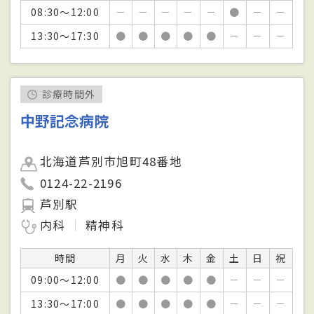
08:30～12:00
－
－
－
－
－
●
－
－
13:30～17:30
●
●
●
●
●
－
－
－
診療時間外
中野記念病院
北海道芦別市旭町48番地
0124-22-2196
芦別駅
内科
精神科
時間
月
火
水
木
金
土
日
祝
09:00～12:00
●
●
●
●
●
－
－
－
13:30～17:00
●
●
●
●
●
－
－
－