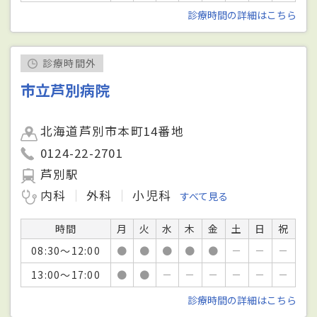
診療時間の詳細はこちら
診療時間外
市立芦別病院
北海道芦別市本町14番地
0124-22-2701
芦別駅
内科
外科
小児科
すべて見る
時間
月
火
水
木
金
土
日
祝
08:30～12:00
●
●
●
●
●
－
－
－
13:00～17:00
●
●
－
－
－
－
－
－
診療時間の詳細はこちら