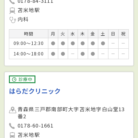
0178-84-3111
苫米地駅
内科
時間
月
火
水
木
金
土
日
祝
09:00～12:30
●
●
●
●
●
●
－
－
14:00～18:00
●
●
－
●
●
－
－
－
診療中
はらだクリニック
青森県三戸郡南部町大字苫米地字白山堂13
番2
0178-60-1661
苫米地駅