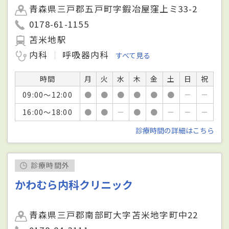
青森県三戸郡五戸町字鍜冶屋窪上ミ33-2
0178-61-1155
苫米地駅
内科
呼吸器内科
すべて見る
時間
月
火
水
木
金
土
日
祝
09:00～12:00
●
●
●
●
●
●
－
－
16:00～18:00
●
●
－
●
●
－
－
－
診療時間の詳細はこちら
診療時間外
かわむら内科クリニック
青森県三戸郡南部町大字苫米地字町中22