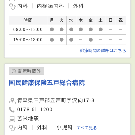
内科
内視鏡内科
外科
時間
月
火
水
木
金
土
日
祝
08:00～12:00
●
●
●
●
●
●
－
－
15:00～18:00
●
●
●
－
●
－
－
－
診療時間の詳細はこちら
診療時間外
国民健康保険五戸総合病院
青森県三戸郡五戸町字沢向17-3
0178-61-1200
苫米地駅
内科
外科
小児科
すべて見る