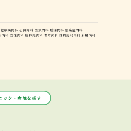
糖尿病内科
心臓内科
血液内科
腫瘍内科
感染症内科
析内科
女性内科
脳神経内科
老年内科
疼痛緩和内科
肝臓内科
ニック・病院を探す