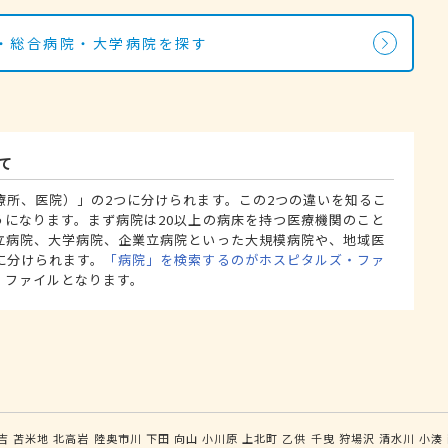
・総合病院・大学病院を探す
て
療所、医院）」の2つに分けられます。この2つの違いを知るこ
うになります。まず病院は20以上の病床を持つ医療機関のこと
立病院、大学病院、企業立病院といった大規模病院や、地域医
に分けられます。
「病院」を検索するのがホスピタルズ・ファ
・ファイルとなります。
吉
苫米地
北高岩
陸奥市川
下田
向山
小川原
上北町
乙供
千曳
狩場沢
清水川
小湊