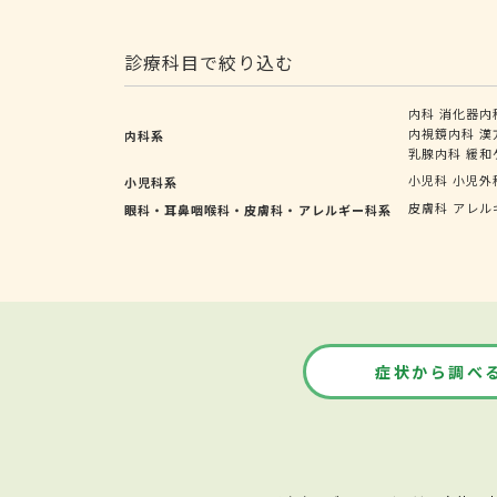
診療科目で絞り込む
内科
消化器内
内視鏡内科
漢
内科系
乳腺内科
緩和
小児科
小児外
小児科系
皮膚科
アレル
眼科・耳鼻咽喉科・皮膚科・アレルギー科系
症状から調べ