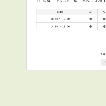
内科
アレルギー科
外科
心臓
時間
月
火
08:30 ～ 12:00
●
●
14:30 ～ 18:00
●
●
2