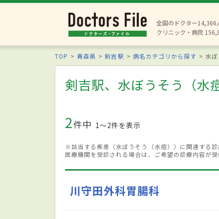
全国のドクター14,36
クリニック・病院 156,
TOP
青森県
剣吉駅
病名カテゴリから探す
水ぼ
剣吉駅、水ぼうそう（水
2
件中
1〜2件を表示
※該当する疾患（水ぼうそう（水痘））に関連する診
医療機関を受診される場合は、ご希望の診療内容が受
川守田外科胃腸科