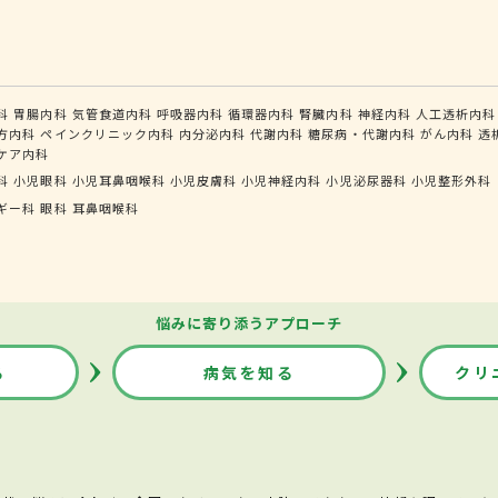
科
胃腸内科
気管食道内科
呼吸器内科
循環器内科
腎臓内科
神経内科
人工透析内科
方内科
ペインクリニック内科
内分泌内科
代謝内科
糖尿病・代謝内科
がん内科
透
ケア内科
科
小児眼科
小児耳鼻咽喉科
小児皮膚科
小児神経内科
小児泌尿器科
小児整形外科
ギー科
眼科
耳鼻咽喉科
悩みに寄り添うアプローチ
る
病気を知る
クリ