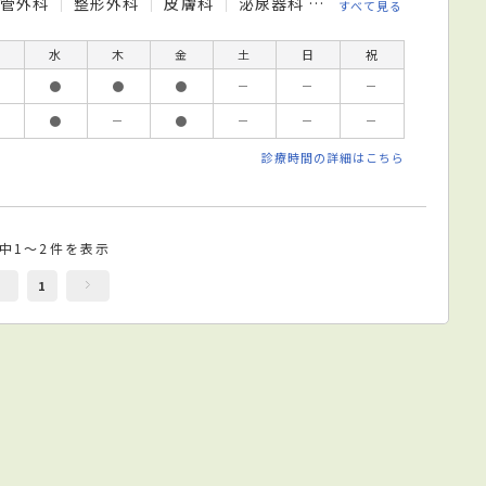
血管外科
整形外科
皮膚科
泌尿器科
眼科
リハビリテ
すべて見る
水
木
金
土
日
祝
●
●
●
－
－
－
●
－
●
－
－
－
診療時間の詳細はこちら
件中1～2件を表示
1