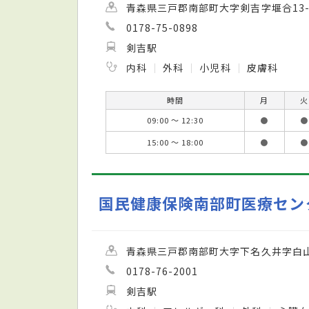
青森県三戸郡南部町大字剣吉字堰合13-
0178-75-0898
剣吉駅
内科
外科
小児科
皮膚科
時間
月
火
09:00 ～ 12:30
●
●
15:00 ～ 18:00
●
●
国民健康保険南部町医療セン
青森県三戸郡南部町大字下名久井字白山
0178-76-2001
剣吉駅