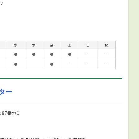
2
水
木
金
土
日
祝
●
●
●
●
－
－
●
－
●
－
－
－
ター
87番地1