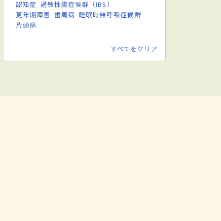
認知症
過敏性腸症候群（IBS）
更年期障害
歯周病
睡眠時無呼吸症候群
片頭痛
すべてをクリア