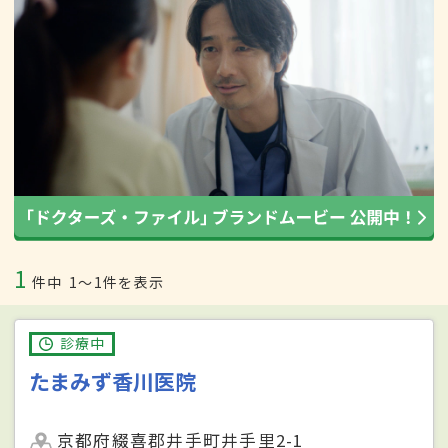
1
件中
1〜1件を表示
診療中
たまみず香川医院
京都府綴喜郡井手町井手里2-1