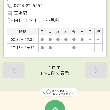
0774-82-5550
玉水駅
内科
外科
小児科
時間
月
火
水
木
金
土
日
祝
08:30～12:30
●
●
●
●
●
●
－
－
17:15～19:30
●
●
－
－
●
－
－
－
1件中
1〜1件を表示