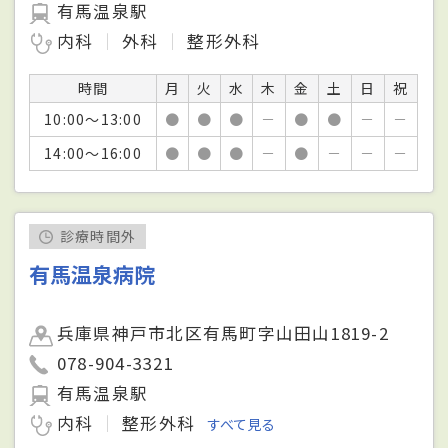
有馬温泉駅
内科
外科
整形外科
時間
月
火
水
木
金
土
日
祝
10:00～13:00
●
●
●
－
●
●
－
－
14:00～16:00
●
●
●
－
●
－
－
－
診療時間外
有馬温泉病院
兵庫県神戸市北区有馬町字山田山1819-2
078-904-3321
有馬温泉駅
内科
整形外科
すべて見る