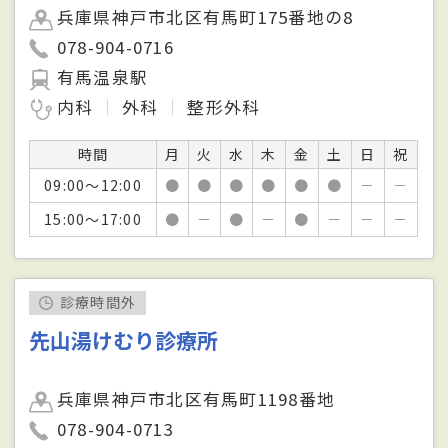
兵庫県神戸市北区有馬町175番地の8
078-904-0716
有馬温泉駅
内科
外科
整形外科
時間
月
火
水
木
金
土
日
祝
09:00～12:00
●
●
●
●
●
●
－
－
15:00～17:00
●
－
●
－
●
－
－
－
診療時間外
先山湯けむり診療所
兵庫県神戸市北区有馬町1198番地
078-904-0713