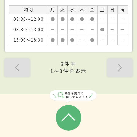
時間
月
火
水
木
金
土
日
祝
08:30～12:00
●
●
●
●
●
－
－
－
08:30～13:00
－
－
－
－
－
●
－
－
15:00～18:30
●
●
●
－
●
－
－
－
3件中
1〜3件を表示