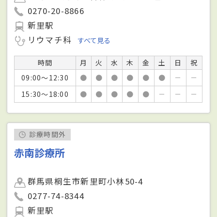
0270-20-8866
新里駅
リウマチ科
すべて見る
時間
月
火
水
木
金
土
日
祝
09:00～12:30
●
●
●
●
●
●
－
－
15:30～18:00
●
●
●
●
●
－
－
－
診療時間外
赤南診療所
群馬県桐生市新里町小林50-4
0277-74-8344
新里駅