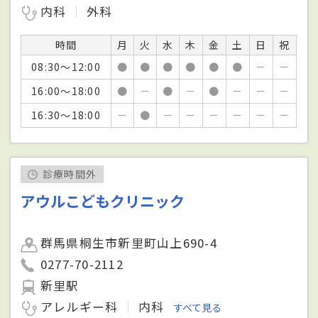
内科
外科
時間
月
火
水
木
金
土
日
祝
08:30～12:00
●
●
●
●
●
●
－
－
16:00～18:00
●
－
●
－
●
－
－
－
16:30～18:00
－
●
－
－
－
－
－
－
診療時間外
アウルこどもクリニック
群馬県桐生市新里町山上690-4
0277-70-2112
新里駅
アレルギー科
内科
すべて見る