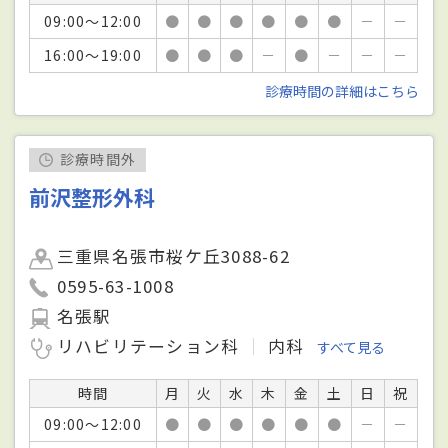
09:00～12:00
●
●
●
●
●
●
－
－
16:00～19:00
●
●
●
－
●
－
－
－
診療時間の詳細はこちら
診療時間外
前沢整形外科
三重県名張市桜ケ丘3088-62
0595-63-1008
名張駅
リハビリテーション科
内科
すべて見る
時間
月
火
水
木
金
土
日
祝
09:00～12:00
●
●
●
●
●
●
－
－