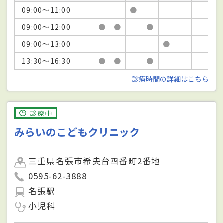
09:00～11:00
－
－
－
●
－
－
－
－
09:00～12:00
－
●
●
－
●
－
－
－
09:00～13:00
－
－
－
－
－
●
－
－
13:30～16:30
－
●
●
－
●
－
－
－
診療時間の詳細はこちら
診療中
みらいのこどもクリニック
三重県名張市希央台四番町2番地
0595-62-3888
名張駅
小児科