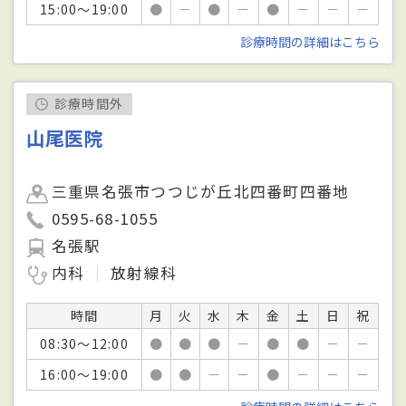
15:00～19:00
●
－
●
－
●
－
－
－
診療時間の詳細はこちら
診療時間外
山尾医院
三重県名張市つつじが丘北四番町四番地
0595-68-1055
名張駅
内科
放射線科
時間
月
火
水
木
金
土
日
祝
08:30～12:00
●
●
●
－
●
●
－
－
16:00～19:00
●
●
－
－
●
－
－
－