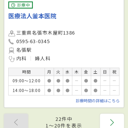
診療中
医療法人釜本医院
三重県名張市木屋町1386
0595-63-0345
名張駅
内科
婦人科
時間
月
火
水
木
金
土
日
祝
09:00～12:00
●
●
●
－
●
●
－
－
14:00～18:00
●
●
●
－
●
●
－
－
診療時間の詳細はこちら
22件中
1〜20件を表示