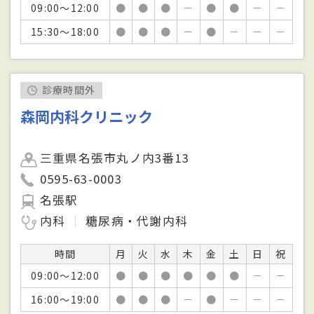
09:00～12:00
●
●
●
－
●
●
－
－
15:30～18:00
●
●
●
－
●
－
－
－
診療時間外
森岡内科クリニック
三重県名張市丸ノ内3番13
0595-63-0003
名張駅
内科
糖尿病・代謝内科
時間
月
火
水
木
金
土
日
祝
09:00～12:00
●
●
●
●
●
●
－
－
16:00～19:00
●
●
●
－
●
－
－
－