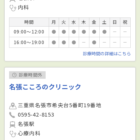
内科
時間
月
火
水
木
金
土
日
祝
09:00～12:00
●
●
●
●
●
●
－
－
16:00～19:00
●
●
●
－
●
－
－
－
診療時間の詳細はこちら
診療時間外
名張こころのクリニック
三重県名張市希央台5番町19番地
0595-42-8153
名張駅
心療内科