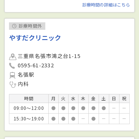
診療時間の詳細はこちら
診療時間外
やすだクリニック
三重県名張市鴻之台1-15
0595-61-2332
名張駅
内科
時間
月
火
水
木
金
土
日
祝
09:00～12:00
●
●
●
●
●
●
－
－
15:30～19:00
●
●
●
－
●
－
－
－