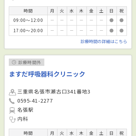
時間
月
火
水
木
金
土
日
祝
09:00～12:00
－
－
－
－
－
－
●
●
17:00～20:00
－
－
－
－
－
－
●
●
診療時間の詳細はこちら
診療時間外
ますだ呼吸器科クリニック
三重県名張市瀬古口341番地3
0595-41-2277
名張駅
内科
時間
月
火
水
木
金
土
日
祝