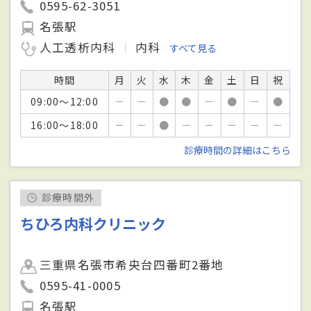
0595-62-3051
名張駅
人工透析内科
内科
すべて見る
時間
月
火
水
木
金
土
日
祝
09:00～12:00
－
－
●
●
－
●
－
●
16:00～18:00
－
－
●
－
－
－
－
－
診療時間の詳細はこちら
診療時間外
ちひろ内科クリニック
三重県名張市希央台四番町2番地
0595-41-0005
名張駅