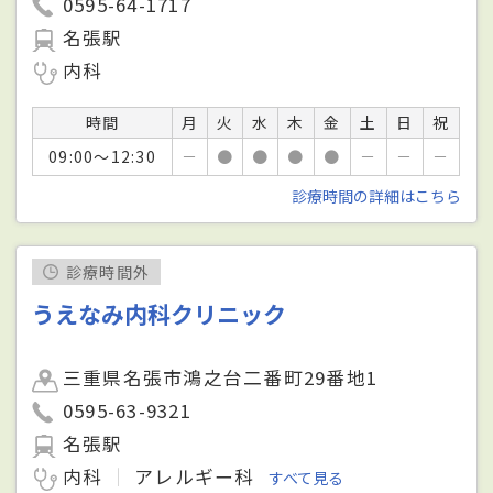
0595-64-1717
名張駅
内科
時間
月
火
水
木
金
土
日
祝
09:00～12:30
－
●
●
●
●
－
－
－
診療時間の詳細はこちら
診療時間外
うえなみ内科クリニック
三重県名張市鴻之台二番町29番地1
0595-63-9321
名張駅
内科
アレルギー科
すべて見る