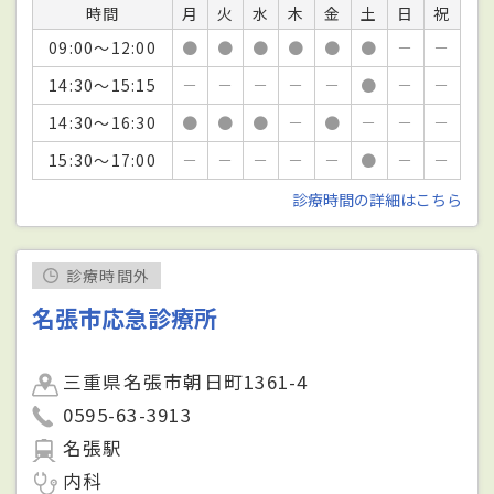
時間
月
火
水
木
金
土
日
祝
09:00～12:00
●
●
●
●
●
●
－
－
14:30～15:15
－
－
－
－
－
●
－
－
14:30～16:30
●
●
●
－
●
－
－
－
15:30～17:00
－
－
－
－
－
●
－
－
診療時間の詳細はこちら
診療時間外
名張市応急診療所
三重県名張市朝日町1361-4
0595-63-3913
名張駅
内科