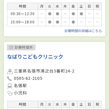
時間
月
火
水
木
金
土
日
祝
09:30～12:30
－
●
●
－
●
●
－
－
15:00～18:00
－
●
●
－
●
－
－
－
診療時間の詳細はこちら
診療時間外
なばりこどもクリニック
三重県名張市鴻之台3番町24-2
0595-62-2105
名張駅
小児科
時間
月
火
水
木
金
土
日
祝