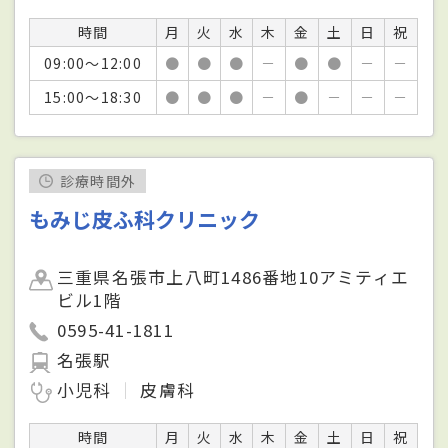
時間
月
火
水
木
金
土
日
祝
09:00～12:00
●
●
●
－
●
●
－
－
15:00～18:30
●
●
●
－
●
－
－
－
診療時間外
もみじ皮ふ科クリニック
三重県名張市上八町1486番地10アミティエ
ビル1階
0595-41-1811
名張駅
小児科
皮膚科
時間
月
火
水
木
金
土
日
祝