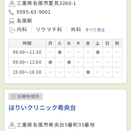
三重県名張市夏見3260-1
0595-63-9001
名張駅
内科
リウマチ科
外科
すべて見る
時間
月
火
水
木
金
土
日
祝
09:00～11:30
－
●
－
－
－
●
－
－
09:00～12:00
●
－
●
－
－
－
－
－
15:00～16:30
－
－
－
－
●
－
－
－
診療時間外
ほりいクリニック希央台
三重県名張市希央台5番町35番地