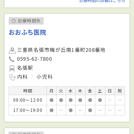
診療時間の詳細はこちら
診療時間外
おおふち医院
三重県名張市梅が丘南1番町208番地
0595-62-7800
名張駅
内科
小児科
時間
月
火
水
木
金
土
日
祝
09:00～12:00
●
●
●
●
●
●
－
－
17:00～19:00
●
－
●
－
●
－
－
－