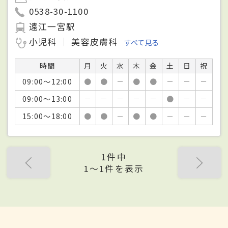
0538-30-1100
遠江一宮駅
小児科
美容皮膚科
すべて見る
時間
月
火
水
木
金
土
日
祝
09:00～12:00
●
●
－
●
●
－
－
－
09:00～13:00
－
－
－
－
－
●
－
－
15:00～18:00
●
●
－
●
●
－
－
－
1件中
1〜1件を表示