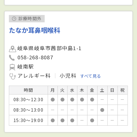
診療時間外
たなか耳鼻咽喉科
岐阜県岐阜市茜部中島1-1
058-268-8087
岐南駅
アレルギー科
小児科
すべて見る
時間
月
火
水
木
金
土
日
祝
08:30～12:30
●
●
●
●
●
－
－
－
08:30～13:00
－
－
－
－
－
●
－
－
15:30～19:00
●
●
●
－
●
－
－
－