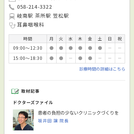
058-214-3322
岐南駅 茶所駅 笠松駅
耳鼻咽喉科
時間
月
火
水
木
金
土
日
祝
09:00～12:30
●
●
●
●
●
●
－
－
15:00～18:30
●
●
－
●
●
－
－
－
診療時間の詳細はこちら
取材記事
ドクターズファイル
患者の負担の少ないクリニックづくりを
坂井田 譲 院長