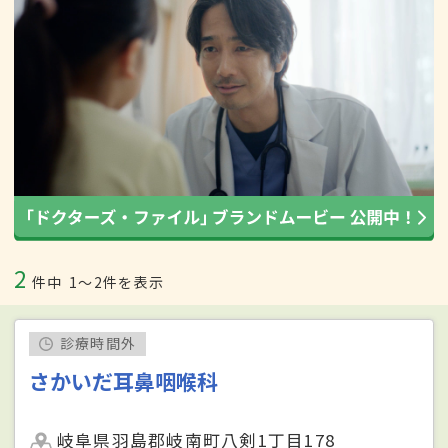
2
件中
1〜2件を表示
診療時間外
さかいだ耳鼻咽喉科
岐阜県羽島郡岐南町八剣1丁目178