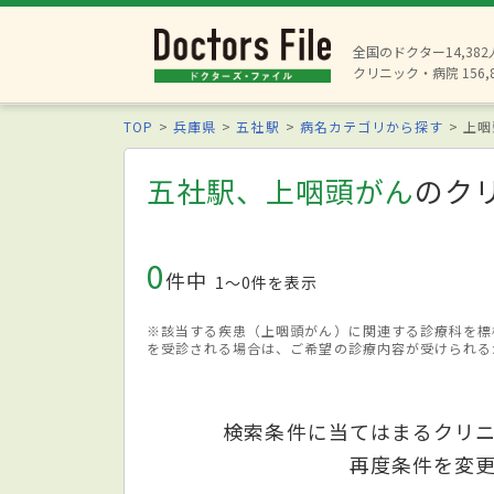
全国のドクター14,38
クリニック・病院 156,
TOP
兵庫県
五社駅
病名カテゴリから探す
上咽
五社駅、上咽頭がん
のク
0
件中
1〜0件を表示
※該当する疾患（上咽頭がん）に関連する診療科を標
を受診される場合は、ご希望の診療内容が受けられる
検索条件に当てはまるクリ
再度条件を変