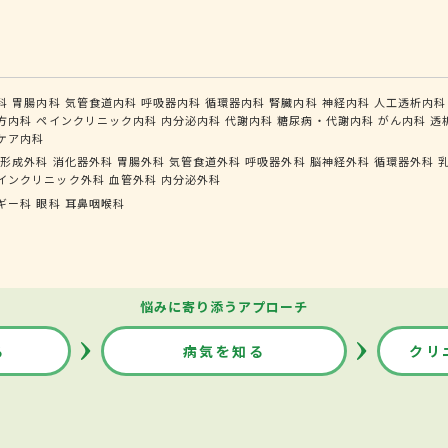
科
胃腸内科
気管食道内科
呼吸器内科
循環器内科
腎臓内科
神経内科
人工透析内科
方内科
ペインクリニック内科
内分泌内科
代謝内科
糖尿病・代謝内科
がん内科
透
ケア内科
形成外科
消化器外科
胃腸外科
気管食道外科
呼吸器外科
脳神経外科
循環器外科
インクリニック外科
血管外科
内分泌外科
ギー科
眼科
耳鼻咽喉科
悩みに寄り添うアプローチ
る
病気を知る
クリ