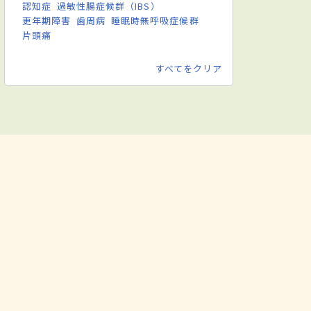
認知症
過敏性腸症候群（IBS）
更年期障害
歯周病
睡眠時無呼吸症候群
片頭痛
すべてをクリア