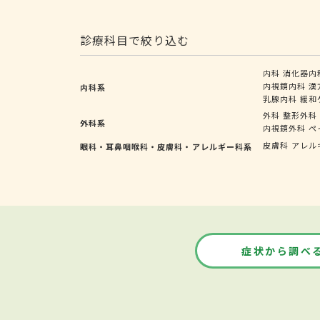
診療科目で絞り込む
内科
消化器内
内視鏡内科
漢
内科系
乳腺内科
緩和
外科
整形外科
外科系
内視鏡外科
ペ
皮膚科
アレル
眼科・耳鼻咽喉科・皮膚科・アレルギー科系
症状から調べ