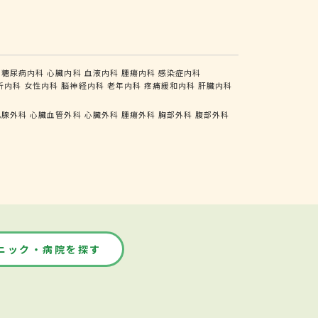
糖尿病内科
心臓内科
血液内科
腫瘍内科
感染症内科
析内科
女性内科
脳神経内科
老年内科
疼痛緩和内科
肝臓内科
乳腺外科
心臓血管外科
心臓外科
腫瘍外科
胸部外科
腹部外科
ニック・病院を探す