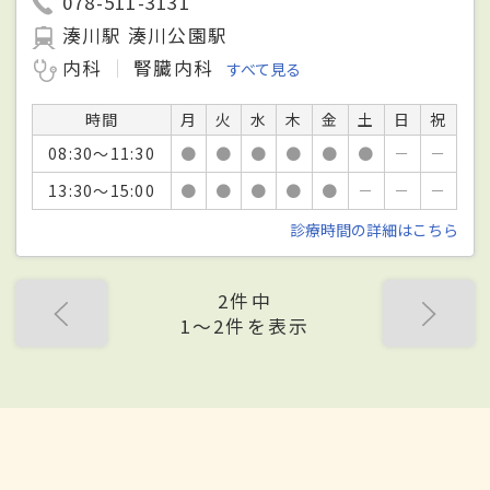
078-511-3131
湊川駅 湊川公園駅
内科
腎臓内科
すべて見る
時間
月
火
水
木
金
土
日
祝
08:30～11:30
●
●
●
●
●
●
－
－
13:30～15:00
●
●
●
●
●
－
－
－
診療時間の詳細はこちら
2件中
1〜2件を表示