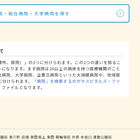
院・総合病院・大学病院を探す
て
療所、医院）」の2つに分けられます。この2つの違いを知るこ
うになります。まず病院は20以上の病床を持つ医療機関のこと
立病院、大学病院、企業立病院といった大規模病院や、地域医
に分けられます。
「病院」を検索するのがホスピタルズ・ファ
・ファイルとなります。
公園前
東八町
前畑
東田坂上
東田
競輪場前
井原
赤岩口
運動公園前