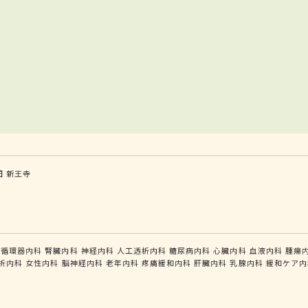
田
新王寺
循環器内科
腎臓内科
神経内科
人工透析内科
糖尿病内科
心臓内科
血液内科
腫瘍
析内科
女性内科
脳神経内科
老年内科
疼痛緩和内科
肝臓内科
乳腺内科
緩和ケア内