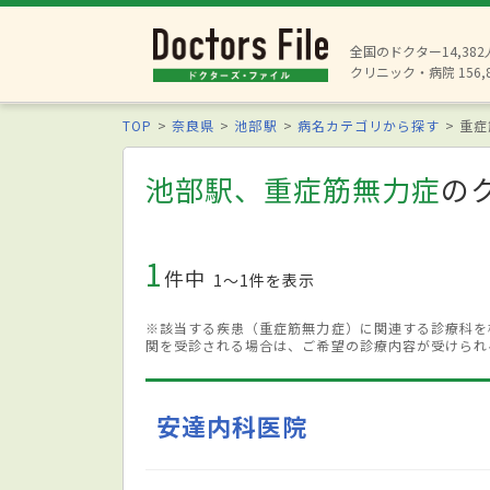
全国のドクター14,38
クリニック・病院 156,
TOP
奈良県
池部駅
病名カテゴリから探す
重症
池部駅、重症筋無力症
の
1
件中
1〜1件を表示
※該当する疾患（重症筋無力症）に関連する診療科を
関を受診される場合は、ご希望の診療内容が受けられ
安達内科医院