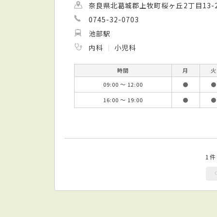
奈良県北葛城郡上牧町桜ヶ丘2丁目13-2
0745-32-0703
池部駅
内科
小児科
時間
月
火
09:00 ～ 12:00
●
●
16:00 ～ 19:00
●
●
1