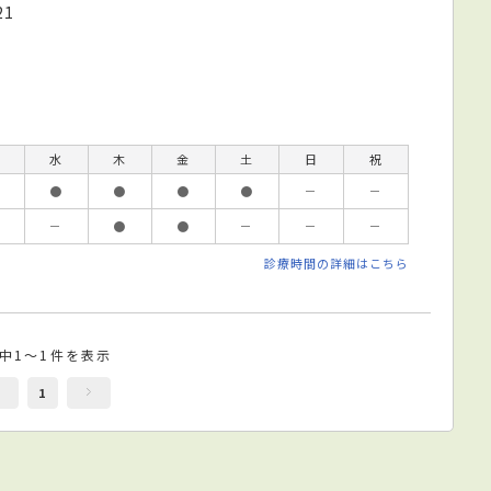
1
水
木
金
土
日
祝
●
●
●
●
－
－
－
●
●
－
－
－
診療時間の詳細はこちら
件中1～1件を表示
1