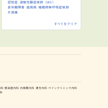
認知症
過敏性腸症候群（IBS）
更年期障害
歯周病
睡眠時無呼吸症候群
片頭痛
すべてをクリア
内科
感染症内科
内視鏡内科
漢方内科
ペインクリニック内科
科