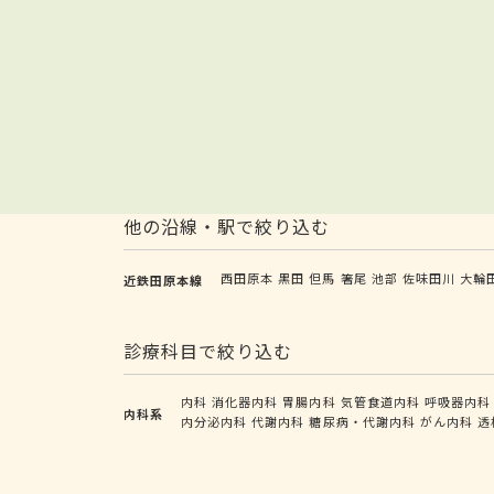
他の沿線・駅で絞り込む
西田原本
黒田
但馬
箸尾
池部
佐味田川
大輪
近鉄田原本線
診療科目で絞り込む
内科
消化器内科
胃腸内科
気管食道内科
呼吸器内科
内科系
内分泌内科
代謝内科
糖尿病・代謝内科
がん内科
透