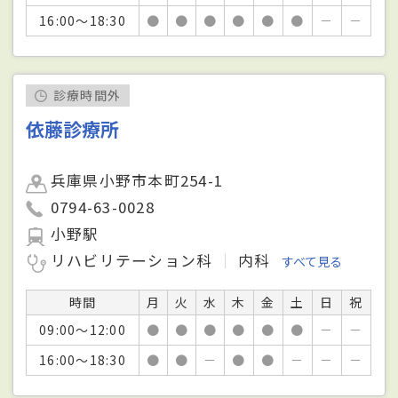
16:00～18:30
●
●
●
●
●
●
－
－
診療時間外
依藤診療所
兵庫県小野市本町254-1
0794-63-0028
小野駅
リハビリテーション科
内科
すべて見る
時間
月
火
水
木
金
土
日
祝
09:00～12:00
●
●
●
●
●
●
－
－
16:00～18:30
●
●
－
●
●
－
－
－