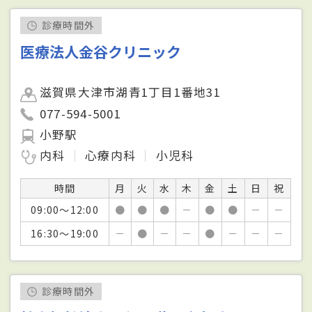
診療時間外
医療法人金谷クリニック
滋賀県大津市湖青1丁目1番地31
077-594-5001
小野駅
内科
心療内科
小児科
時間
月
火
水
木
金
土
日
祝
09:00～12:00
●
●
●
－
●
●
－
－
16:30～19:00
－
●
－
－
●
－
－
－
診療時間外