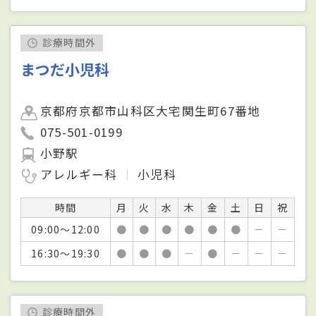
診療時間外
まつだ小児科
京都府京都市山科区大宅関生町67番地
075-501-0199
小野駅
アレルギー科
小児科
時間
月
火
水
木
金
土
日
祝
09:00～12:00
●
●
●
●
●
●
－
－
16:30～19:30
●
●
●
－
●
－
－
－
診療時間外