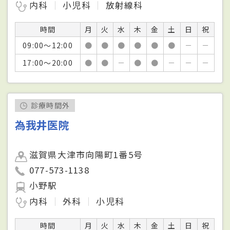
内科
小児科
放射線科
時間
月
火
水
木
金
土
日
祝
09:00～12:00
●
●
●
●
●
●
－
－
17:00～20:00
●
●
－
●
●
－
－
－
診療時間外
為我井医院
滋賀県大津市向陽町1番5号
077-573-1138
小野駅
内科
外科
小児科
時間
月
火
水
木
金
土
日
祝