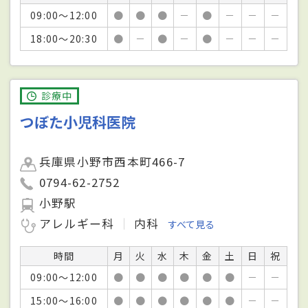
09:00～12:00
●
●
●
－
●
－
－
－
18:00～20:30
●
－
●
－
●
－
－
－
診療中
つぼた小児科医院
兵庫県小野市西本町466-7
0794-62-2752
小野駅
アレルギー科
内科
すべて見る
時間
月
火
水
木
金
土
日
祝
09:00～12:00
●
●
●
●
●
●
－
－
15:00～16:00
●
●
●
●
●
●
－
－