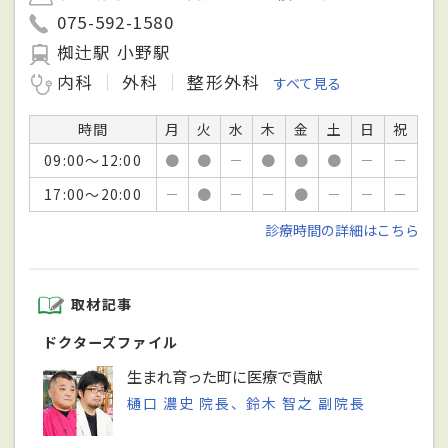
075-592-1580
椥辻駅 小野駅
内科
外科
整形外科
すべて見る
時間
月
火
水
木
金
土
日
祝
09:00～12:00
●
●
－
●
●
●
－
－
17:00～20:00
－
●
－
－
●
－
－
－
診療時間の詳細はこちら
取材記事
ドクターズファイル
生まれ育った町に医療で貢献
樋口 濃史 院長、鈴木 智之 副院長