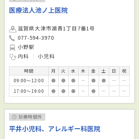
医療法人池ノ上医院
滋賀県大津市湖青1丁目7番1号
077-594-3970
小野駅
内科
小児科
時間
月
火
水
木
金
土
日
祝
09:00～12:00
●
●
●
－
●
●
－
－
17:00～19:00
●
●
●
－
●
－
－
－
診療時間外
平井小児科、アレルギー科医院