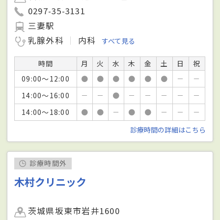
0297-35-3131
三妻駅
乳腺外科
内科
すべて見る
時間
月
火
水
木
金
土
日
祝
09:00～12:00
●
●
●
●
●
●
－
－
14:00～16:00
－
－
●
－
－
－
－
－
14:00～18:00
●
●
－
●
●
－
－
－
診療時間の詳細はこちら
診療時間外
木村クリニック
茨城県坂東市岩井1600