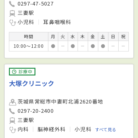
0297-47-5027
三妻駅
小児科
耳鼻咽喉科
時間
月
火
水
木
金
土
日
祝
10:00～12:00
●
－
●
－
●
●
－
－
診療中
大塚クリニック
茨城県常総市中妻町北浦2620番地
0297-20-2400
三妻駅
内科
脳神経外科
小児科
すべて見る