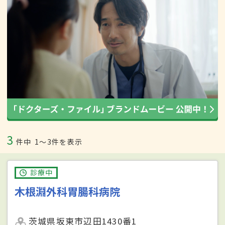
3
件中
1〜3件を表示
診療中
木根淵外科胃腸科病院
茨城県坂東市辺田1430番1