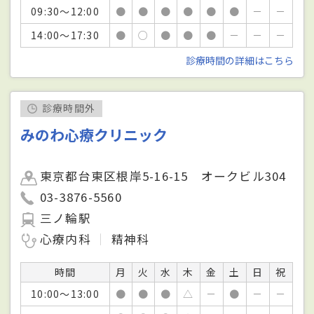
09:30～12:00
●
●
●
●
●
●
－
－
14:00～17:30
●
○
●
●
●
－
－
－
診療時間の詳細はこちら
診療時間外
みのわ心療クリニック
東京都台東区根岸5-16-15 オークビル304
03-3876-5560
三ノ輪駅
心療内科
精神科
時間
月
火
水
木
金
土
日
祝
10:00～13:00
●
●
●
△
－
●
－
－