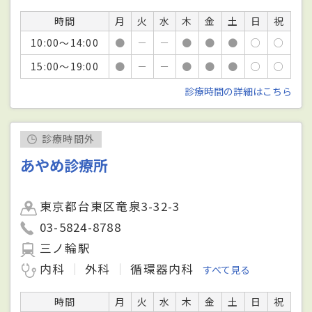
時間
月
火
水
木
金
土
日
祝
10:00～14:00
●
－
－
●
●
●
○
○
15:00～19:00
●
－
－
●
●
●
○
○
診療時間の詳細はこちら
診療時間外
あやめ診療所
東京都台東区竜泉3-32-3
03-5824-8788
三ノ輪駅
内科
外科
循環器内科
すべて見る
時間
月
火
水
木
金
土
日
祝