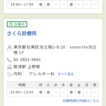
14:00～17:00
●
●
－
－
●
－
－
－
診療中
さくら診療所
東京都台東区池之端2-8-20 sonorite池之
端 1F
03-5832-9091
根津駅 上野駅
内科
アレルギー科
すべて見る
時間
月
火
水
木
金
土
日
祝
10:00～13:00
●
●
－
－
●
●
－
－
診療時間の詳細はこちら