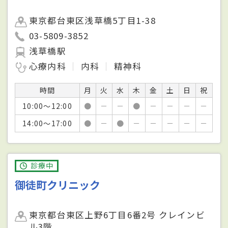
東京都台東区浅草橋5丁目1-38
03-5809-3852
浅草橋駅
心療内科
内科
精神科
時間
月
火
水
木
金
土
日
祝
10:00～12:00
●
－
－
●
－
－
－
－
14:00～17:00
●
－
●
－
－
－
－
－
診療中
御徒町クリニック
東京都台東区上野6丁目6番2号 クレインビ
ル3階