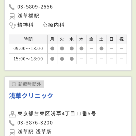
03-5809-2656
浅草橋駅
精神科
心療内科
時間
月
火
水
木
金
土
日
祝
09:00～13:00
●
●
●
●
－
●
－
－
15:00～18:00
●
●
●
－
－
－
－
－
診療時間外
浅草クリニック
東京都台東区浅草4丁目11番6号
03-3876-3200
浅草駅 浅草駅