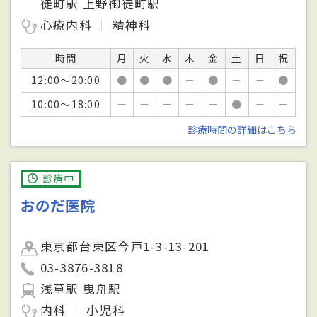
徒町駅 上野御徒町駅
心療内科
精神科
時間
月
火
水
木
金
土
日
祝
12:00～20:00
●
●
●
－
●
－
－
●
10:00～18:00
－
－
－
－
－
●
－
－
診療時間の詳細はこちら
診療中
おのだ医院
東京都台東区今戸1-3-13-201
03-3876-3818
浅草駅 曳舟駅
内科
小児科