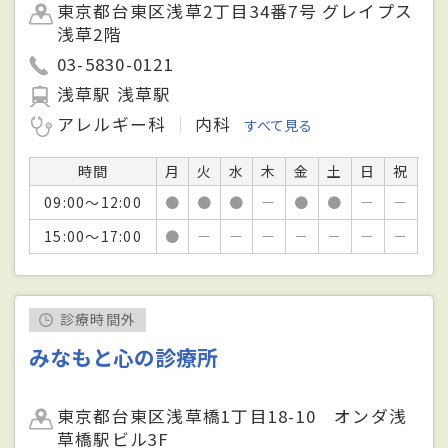
東京都台東区浅草2丁目34番7号 グレイプス
浅草2階
03-5830-0121
浅草駅 浅草駅
アレルギー科
内科
すべて見る
時間
月
火
水
木
金
土
日
祝
09:00～12:00
●
●
●
－
●
●
－
－
15:00～17:00
●
－
－
－
－
－
－
－
診療時間外
みなもと心の診療所
東京都台東区浅草橋1丁目18-10 オンダ浅
草橋駅ビル3F