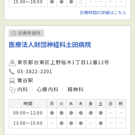
15:00～18:00
●
●
●
△
－
－
－
－
診療時間の詳細はこちら
診療時間外
医療法人財団神経科土田病院
東京都台東区上野桜木1丁目12番12号
03-3822-2201
鶯谷駅
内科
心療内科
精神科
時間
月
火
水
木
金
土
日
祝
09:00～12:00
●
●
●
●
●
●
－
－
13:00～15:00
－
●
●
●
－
●
－
－