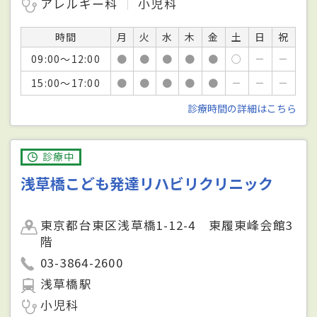
アレルギー科
小児科
時間
月
火
水
木
金
土
日
祝
09:00～12:00
●
●
●
●
●
○
－
－
15:00～17:00
●
●
●
●
●
－
－
－
診療時間の詳細はこちら
診療中
浅草橋こども発達リハビリクリニック
東京都台東区浅草橋1-12-4 東履東峰会館3
階
03-3864-2600
浅草橋駅
小児科