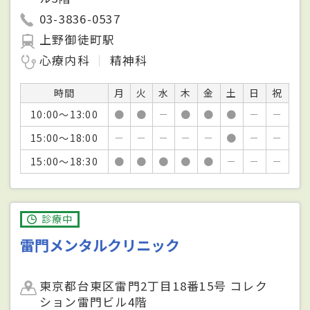
03-3836-0537
上野御徒町駅
心療内科
精神科
時間
月
火
水
木
金
土
日
祝
10:00～13:00
●
●
－
●
●
●
－
－
15:00～18:00
－
－
－
－
－
●
－
－
15:00～18:30
●
●
●
●
●
－
－
－
診療中
雷門メンタルクリニック
東京都台東区雷門2丁目18番15号 コレク
ション雷門ビル4階