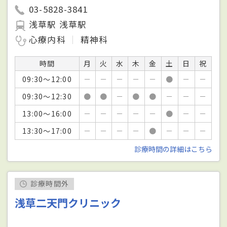
03-5828-3841
浅草駅 浅草駅
心療内科
精神科
時間
月
火
水
木
金
土
日
祝
09:30～12:00
－
－
－
－
－
●
－
－
09:30～12:30
●
●
－
●
●
－
－
－
13:00～16:00
－
－
－
－
－
●
－
－
13:30～17:00
－
－
－
－
●
－
－
－
診療時間の詳細はこちら
診療時間外
浅草二天門クリニック