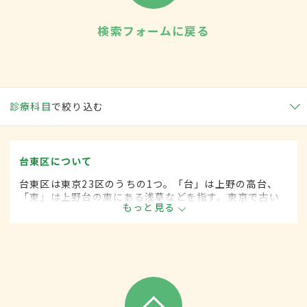
検索フォームに戻る
診療科目
で絞り込む
台東区について
台東区は東京23区のうちの1つ。「台」は上野の高台、
「東」は上野台の東にある浅草などを指す。東京で古い
もっと見る
市街地のひとつ。区内には美術館や博物館が建築され、
アートの発信地とされる。街の中心の上野には全国から
多くの人が訪れる。