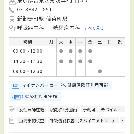
東京都台東区元浅草3丁目4-7
03-3842-1851
新御徒町駅 稲荷町駅
呼吸器内科
糖尿病内科
すべて見る
時間
月
火
水
木
金
土
日
祝
09:00～12:00
－
●
●
●
●
－
－
－
14:30～17:30
－
●
●
●
●
－
－
－
09:00～12:30
－
－
－
－
－
●
－
－
マイナンバーカードの健康保険証利用可能
感染症対策実施
女性医師在籍
駅徒歩5分圏内
予約可
モバイル決済対応
血清学的検査
呼吸機能検査（スパイロメトリー）
細菌