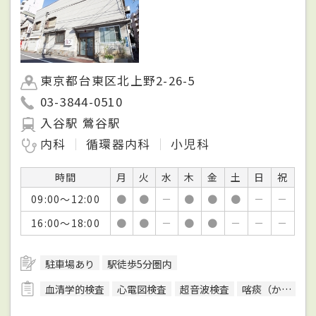
東京都台東区北上野2-26-5
03-3844-0510
入谷駅 鶯谷駅
内科
循環器内科
小児科
時間
月
火
水
木
金
土
日
祝
09:00～12:00
●
●
－
●
●
●
－
－
16:00～18:00
●
●
－
●
●
－
－
－
駐車場あり
駅徒歩5分圏内
血清学的検査
心電図検査
超音波検査
喀痰（かくたん）検査