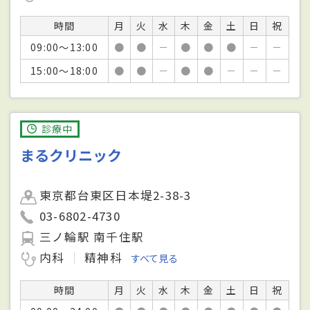
時間
月
火
水
木
金
土
日
祝
09:00～13:00
●
●
－
●
●
●
－
－
15:00～18:00
●
●
－
●
●
－
－
－
診療中
まるクリニック
東京都台東区日本堤2-38-3
03-6802-4730
三ノ輪駅 南千住駅
内科
精神科
すべて見る
時間
月
火
水
木
金
土
日
祝