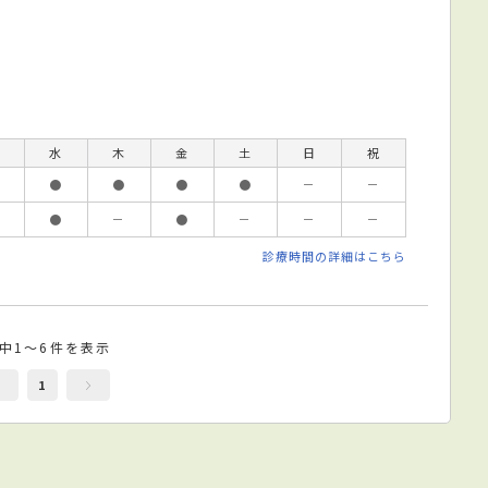
水
木
金
土
日
祝
●
●
●
●
－
－
●
－
●
－
－
－
診療時間の詳細はこちら
件中1～6件を表示
1