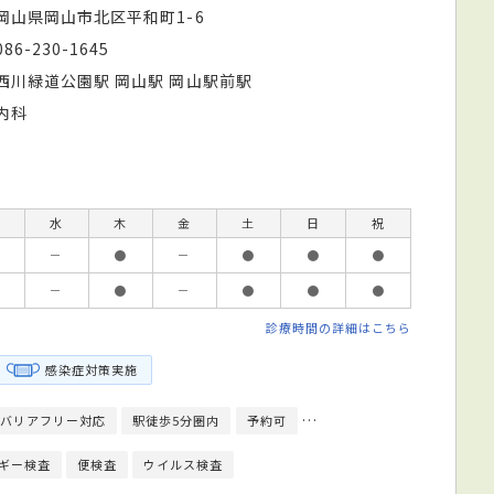
岡山県岡山市北区平和町1-6
086-230-1645
西川緑道公園駅 岡山駅 岡山駅前駅
内科
水
木
金
土
日
祝
－
●
－
●
●
●
－
●
－
●
●
●
診療時間の詳細はこちら
感染症対策実施
バリアフリー対応
駅徒歩5分圏内
予約可
エレベーターあり
クレジ
ギー検査
便検査
ウイルス検査