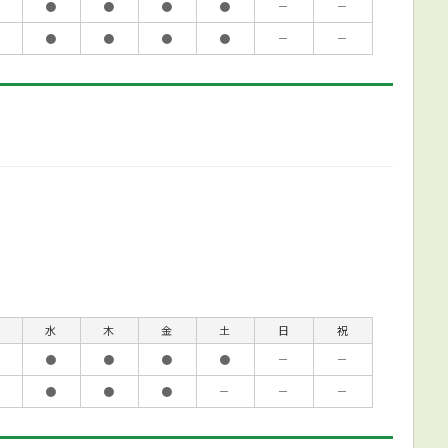
●
●
●
●
－
－
●
●
●
●
－
－
水
木
金
土
日
祝
●
●
●
●
－
－
●
●
●
－
－
－