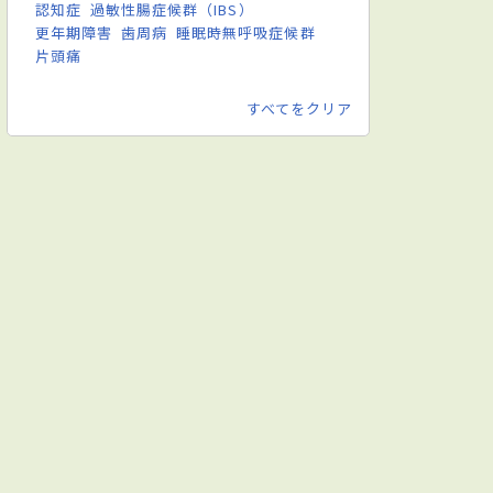
認知症
過敏性腸症候群（IBS）
更年期障害
歯周病
睡眠時無呼吸症候群
片頭痛
すべてをクリア