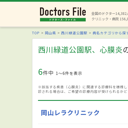
全国のドクター14,38
クリニック・病院 156,
TOP
岡山県
西川緑道公園駅
病名カテゴリから探
西川緑道公園駅、心膜炎
6
件中
1〜6件を表示
※該当する疾患（心膜炎）に関連する診療科を標榜し
診される場合は、ご希望の診療内容が受けられるかど
岡山レラクリニック