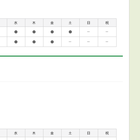
水
木
金
土
日
祝
●
●
●
●
－
－
●
●
●
－
－
－
水
木
金
土
日
祝