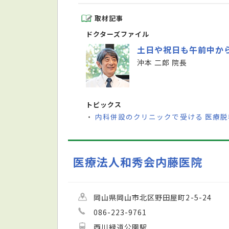
取材記事
ドクターズファイル
土日や祝日も午前中から
沖本 二郎 院長
トピックス
内科併設のクリニックで受ける 医療
・
医療法人和秀会内藤医院
岡山県岡山市北区野田屋町2-5-24
086-223-9761
西川緑道公園駅