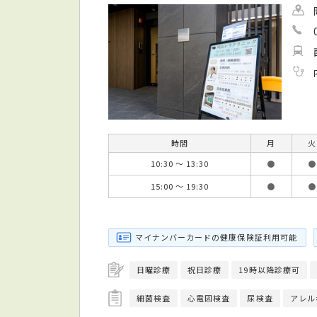
時間
月
火
10:30 ～ 13:30
●
●
15:00 ～ 19:30
●
●
マイナンバーカードの健康保険証利用可能
日曜診療
祝日診療
19時以降診療可
細菌検査
心電図検査
尿検査
アレル