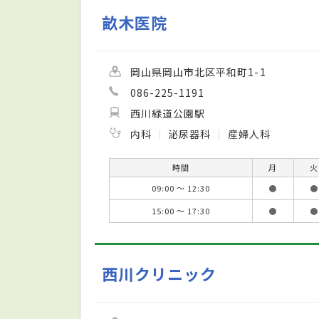
畝木医院
岡山県岡山市北区平和町1-1
086-225-1191
西川緑道公園駅
内科
泌尿器科
産婦人科
時間
月
火
09:00 ～ 12:30
●
●
15:00 ～ 17:30
●
●
西川クリニック