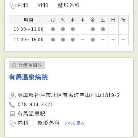
内科
外科
整形外科
時間
月
火
水
木
金
土
日
祝
10:00～13:00
●
●
●
－
●
●
－
－
14:00～16:00
●
●
●
－
●
－
－
－
診療時間外
有馬温泉病院
兵庫県神戸市北区有馬町字山田山1819-2
078-904-3321
有馬温泉駅
内科
整形外科
すべて見る