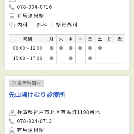
078-904-0716
有馬温泉駅
内科
外科
整形外科
時間
月
火
水
木
金
土
日
祝
09:00～12:00
●
●
●
●
●
●
－
－
15:00～17:00
●
－
●
－
●
－
－
－
診療時間外
先山湯けむり診療所
兵庫県神戸市北区有馬町1198番地
078-904-0713
有馬温泉駅