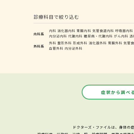
診療科目で絞り込む
内科
消化器内科
胃腸内科
気管食道内科
呼吸器内科
内科系
内分泌内科
代謝内科
糖尿病・代謝内科
がん内科
透
外科
整形外科
形成外科
消化器外科
胃腸外科
気管
外科系
血管外科
内分泌外科
症状から調べ
ドクターズ・ファイルは、身体の