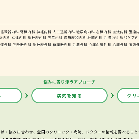
循環器内科
腎臓内科
神経内科
人工透析内科
糖尿病内科
心臓内科
血液内科
腫瘍
析内科
女性内科
脳神経内科
老年内科
疼痛緩和内科
肝臓内科
乳腺内科
緩和ケア内
食道外科
呼吸器外科
脳神経外科
循環器外科
乳腺外科
心臓血管外科
心臓外科
腫瘍
悩みに寄り添うアプローチ
る
病気を知る
クリ
症状・悩みに合わせ、全国のクリニック・病院、ドクターの情報を調べること