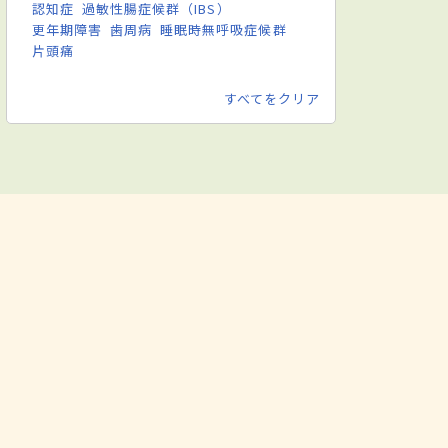
認知症
過敏性腸症候群（IBS）
更年期障害
歯周病
睡眠時無呼吸症候群
片頭痛
すべてをクリア