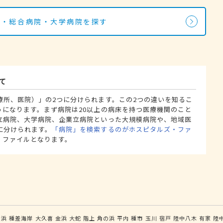
院・総合病院・大学病院を探す
て
療所、医院）」の2つに分けられます。この2つの違いを知るこ
うになります。まず病院は20以上の病床を持つ医療機関のこと
立病院、大学病院、企業立病院といった大規模病院や、地域医
に分けられます。
「病院」を検索するのがホスピタルズ・ファ
・ファイルとなります。
白浜
種差海岸
大久喜
金浜
大蛇
階上
角の浜
平内
種市
玉川
宿戸
陸中八木
有家
陸