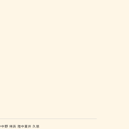
中中野
侍浜
陸中夏井
久慈