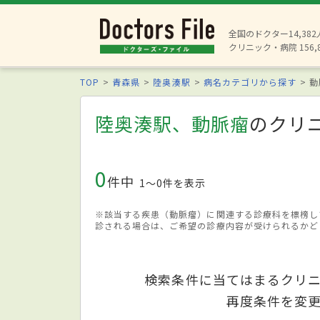
全国のドクター14,38
クリニック・病院 156,
TOP
青森県
陸奥湊駅
病名カテゴリから探す
動
陸奥湊駅、動脈瘤
のクリ
0
件中
1〜0件を表示
※該当する疾患（動脈瘤）に関連する診療科を標榜し
診される場合は、ご希望の診療内容が受けられるかど
検索条件に当てはまるクリ
再度条件を変