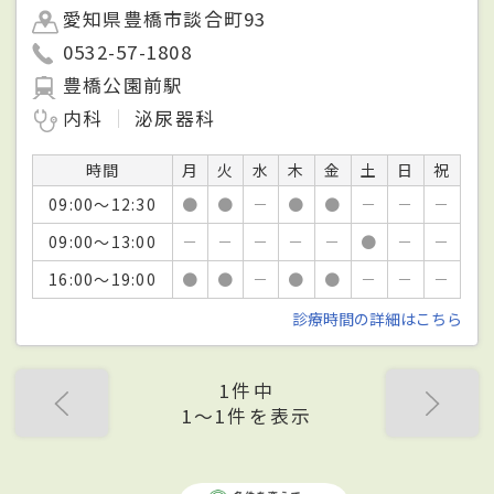
愛知県豊橋市談合町93
0532-57-1808
豊橋公園前駅
内科
泌尿器科
時間
月
火
水
木
金
土
日
祝
09:00～12:30
●
●
－
●
●
－
－
－
09:00～13:00
－
－
－
－
－
●
－
－
16:00～19:00
●
●
－
●
●
－
－
－
診療時間の詳細はこちら
1件中
1〜1件を表示