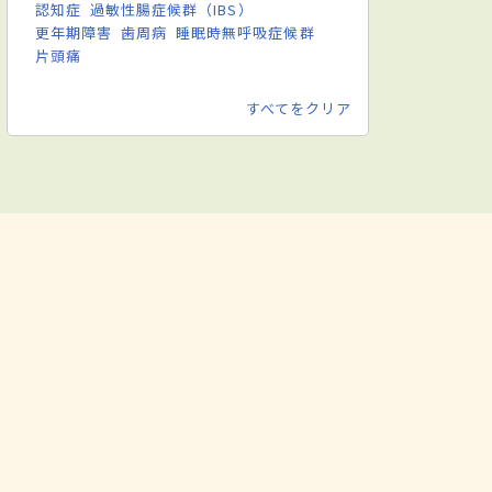
認知症
過敏性腸症候群（IBS）
更年期障害
歯周病
睡眠時無呼吸症候群
片頭痛
すべてをクリア