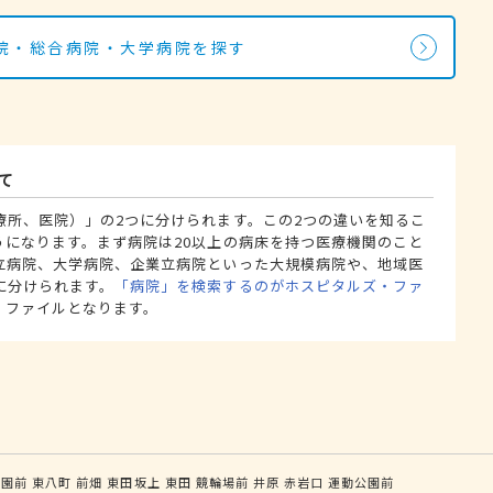
院・総合病院・大学病院を探す
て
療所、医院）」の2つに分けられます。この2つの違いを知るこ
うになります。まず病院は20以上の病床を持つ医療機関のこと
立病院、大学病院、企業立病院といった大規模病院や、地域医
に分けられます。
「病院」を検索するのがホスピタルズ・ファ
・ファイルとなります。
公園前
東八町
前畑
東田坂上
東田
競輪場前
井原
赤岩口
運動公園前