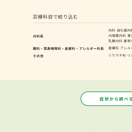
診療科目で絞り込む
内科
消化器内
内視鏡内科
漢
内科系
乳腺内科
緩和
皮膚科
アレル
眼科・耳鼻咽喉科・皮膚科・アレルギー科系
リウマチ科
リ
その他
症状から調べ