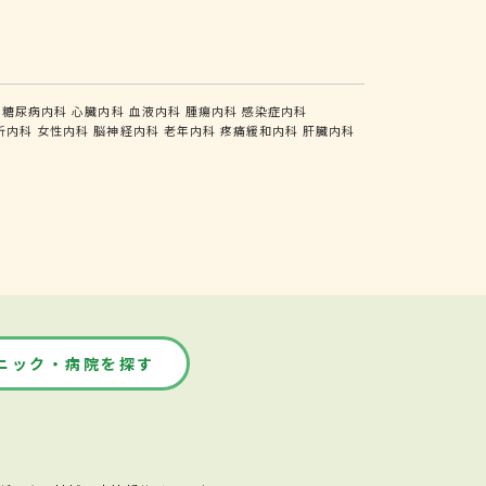
糖尿病内科
心臓内科
血液内科
腫瘍内科
感染症内科
析内科
女性内科
脳神経内科
老年内科
疼痛緩和内科
肝臓内科
ニック・病院を探す