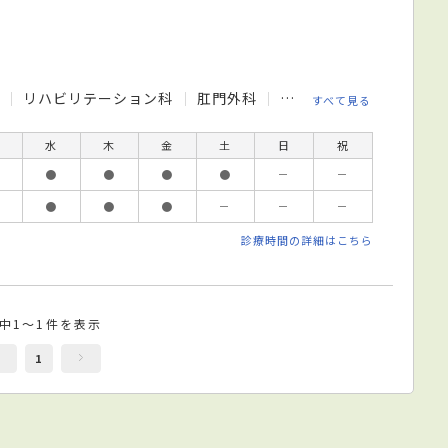
科
リハビリテーション科
肛門外科
小児外科
糖尿病内科
すべて見る
水
木
金
土
日
祝
●
●
●
●
－
－
●
●
●
－
－
－
診療時間の詳細はこちら
件中1～1件を表示
1