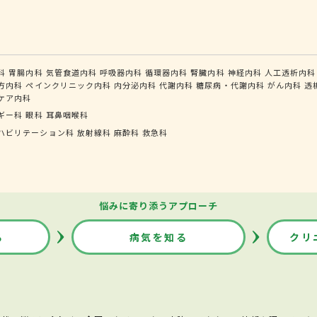
科
胃腸内科
気管食道内科
呼吸器内科
循環器内科
腎臓内科
神経内科
人工透析内科
方内科
ペインクリニック内科
内分泌内科
代謝内科
糖尿病・代謝内科
がん内科
透
ケア内科
ギー科
眼科
耳鼻咽喉科
ハビリテーション科
放射線科
麻酔科
救急科
悩みに寄り添うアプローチ
る
病気を知る
クリ