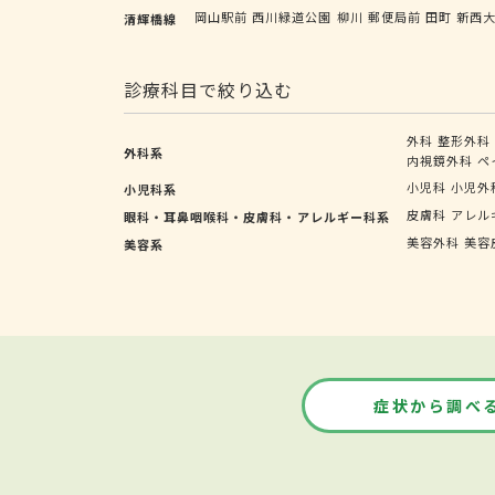
岡山駅前
西川緑道公園
柳川
郵便局前
田町
新西
清輝橋線
診療科目で絞り込む
外科
整形外科
外科系
内視鏡外科
ペ
小児科
小児外
小児科系
皮膚科
アレル
眼科・耳鼻咽喉科・皮膚科・アレルギー科系
美容外科
美容
美容系
症状から調べ