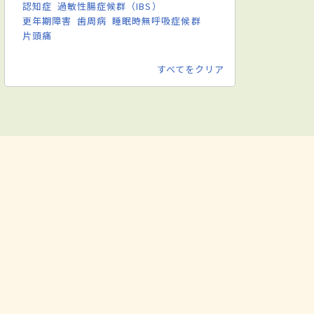
認知症
過敏性腸症候群（IBS）
更年期障害
歯周病
睡眠時無呼吸症候群
片頭痛
すべてをクリア