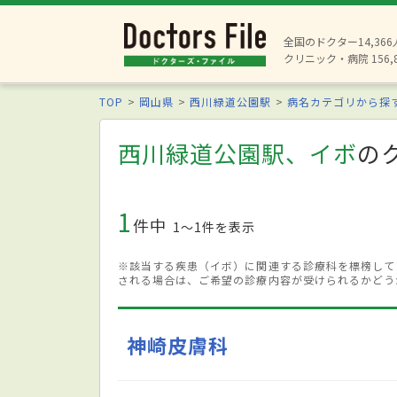
全国のドクター14,36
クリニック・病院 156,
TOP
岡山県
西川緑道公園駅
病名カテゴリから探
西川緑道公園駅、イボ
の
1
件中
1〜1件を表示
※該当する疾患（イボ）に関連する診療科を標榜して
される場合は、ご希望の診療内容が受けられるかどう
神崎皮膚科