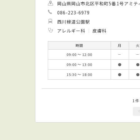
岡山県岡山市北区平和町5番1号アミテ
086-223-6979
西川緑道公園駅
アレルギー科
皮膚科
時間
月
火
09:00 ～ 12:00
－
－
09:00 ～ 13:00
●
●
15:30 ～ 18:00
●
●
1