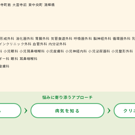
大寺町筋
大雲寺前
東中央町
清輝橋
形成外科
消化器外科
胃腸外科
気管食道外科
呼吸器外科
脳神経外科
循環器外科
インクリニック外科
血管外科
内分泌外科
科
小児眼科
小児耳鼻咽喉科
小児皮膚科
小児神経内科
小児泌尿器科
小児整形外科
ギー科
眼科
耳鼻咽喉科
皮膚科
悩みに寄り添うアプローチ
る
病気を知る
クリ