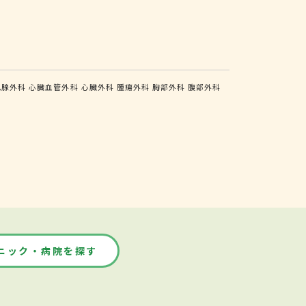
乳腺外科
心臓血管外科
心臓外科
腫瘍外科
胸部外科
腹部外科
ニック・病院を探す