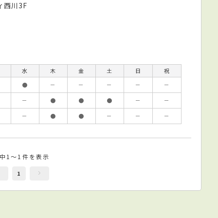
ィ西川3F
水
木
金
土
日
祝
●
－
－
－
－
－
－
●
●
●
－
－
－
●
●
－
－
－
件中1～1件を表示
1