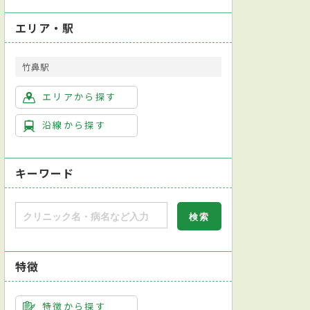
エリア・駅
竹鼻駅
エリアから探す
沿線から探す
キーワード
特徴
専門医
日本外科学会外科専門医
便検査
インフルエンザ抗原検出キット
ウレアーゼ活性検出検査
ニコ
特徴から探す