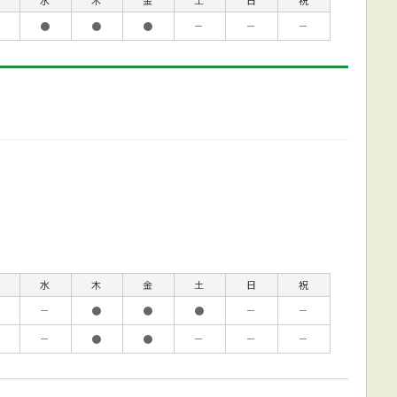
水
木
金
土
日
祝
●
●
●
－
－
－
水
木
金
土
日
祝
－
●
●
●
－
－
－
●
●
－
－
－