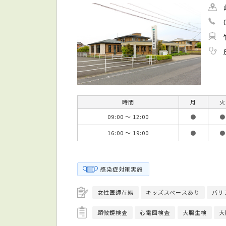
時間
月
火
09:00 ～ 12:00
●
●
16:00 ～ 19:00
●
●
感染症対策実施
女性医師在籍
キッズスペースあり
バリ
顕微鏡検査
心電図検査
大腸生検
大