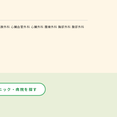
乳腺外科
心臓血管外科
心臓外科
腫瘍外科
胸部外科
腹部外科
ニック・病院を探す