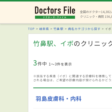
全国のドクター14,38
クリニック・病院 156,
TOP
岐阜県
竹鼻駅
病名カテゴリから探す
イボ
竹鼻駅、イボ
のクリニッ
3
件中
1〜3件を表示
※該当する疾患（イボ）に関連する診療科を標榜して
される場合は、ご希望の診療内容が受けられるかどう
羽島皮膚科・内科