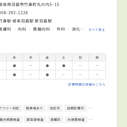
岐阜県羽島市竹鼻町丸の内5-15
058-392-1226
竹鼻駅 岐阜羽島駅 新羽島駅
皮膚科
内科
胃腸内科
外科
消化器外科
肛門外科
すべて見る
水
木
金
土
日
祝
●
－
●
●
－
－
●
－
●
－
－
－
診療時間の詳細はこちら
アフリー対応
駐車場あり
往診可
訪問診療可
日本皮膚科学会皮膚科
腸内視鏡検査
超音波検査
直腸診
内視鏡検査
尿検査
皮膚生検