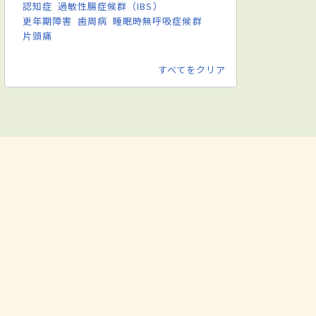
認知症
過敏性腸症候群（IBS）
更年期障害
歯周病
睡眠時無呼吸症候群
片頭痛
すべてをクリア