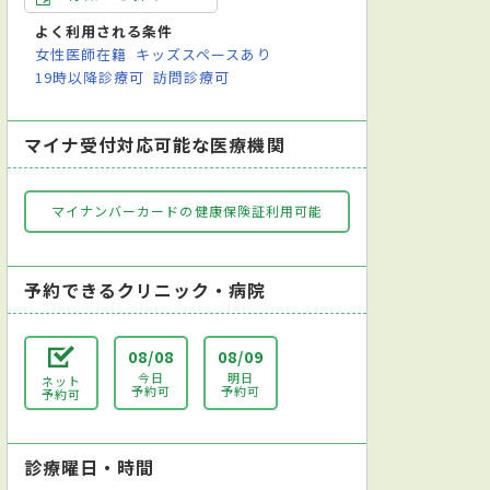
よく利用される条件
女性医師在籍
キッズスペースあり
19時以降診療可
訪問診療可
マイナ受付対応可能な医療機関
マイナンバーカードの健康保険証利用可能
予約できるクリニック・病院
08/08
08/09
今日
明日
ネット
予約可
予約可
予約可
神科
小児科
外科
消化器外科
整形外科
脳神経外科
診療曜日・時間