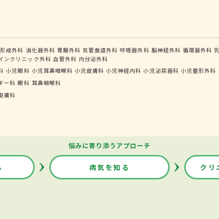
形成外科
消化器外科
胃腸外科
気管食道外科
呼吸器外科
脳神経外科
循環器外科
インクリニック外科
血管外科
内分泌外科
科
小児眼科
小児耳鼻咽喉科
小児皮膚科
小児神経内科
小児泌尿器科
小児整形外科
ギー科
眼科
耳鼻咽喉科
皮膚科
悩みに寄り添うアプローチ
る
病気を知る
クリ