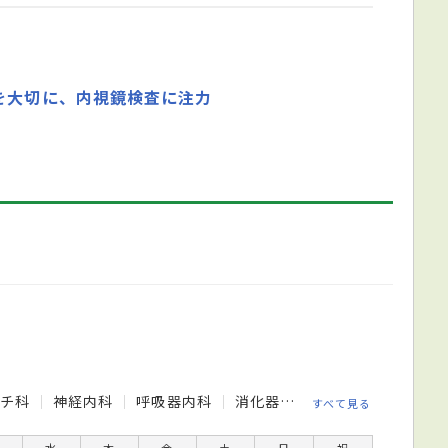
を大切に、内視鏡検査に注力
マチ科
神経内科
呼吸器内科
消化器内科
循環器内科
精
すべて見る