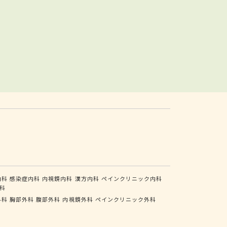
内科
感染症内科
内視鏡内科
漢方内科
ペインクリニック内科
科
外科
胸部外科
腹部外科
内視鏡外科
ペインクリニック外科