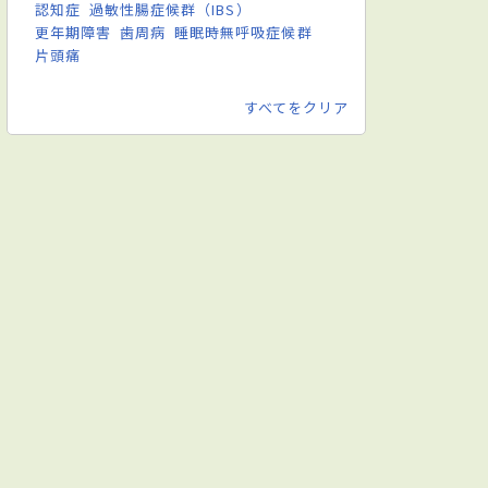
認知症
過敏性腸症候群（IBS）
更年期障害
歯周病
睡眠時無呼吸症候群
片頭痛
すべてをクリア