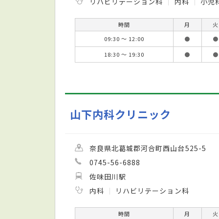
リハビリテーション科
内科
小児
時間
月
火
09:30 ～ 12:00
●
●
18:30 ～ 19:30
●
●
山下内科クリニック
奈良県北葛城郡河合町西山台525-5
0745-56-6888
佐味田川駅
内科
リハビリテーション科
時間
月
火