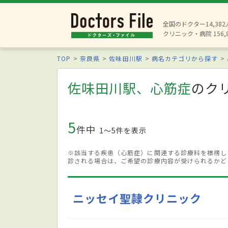
全国のドクター14,38
クリニック・病院 156,
TOP
奈良県
佐味田川駅
病名カテゴリから探す
佐味田川駅、心筋症
のク
5
件中
1〜5件を表示
※該当する疾患（心筋症）に関連する診療科を標榜し
診される場合は、ご希望の診療内容が受けられるかど
ニッセイ聖隷クリニック