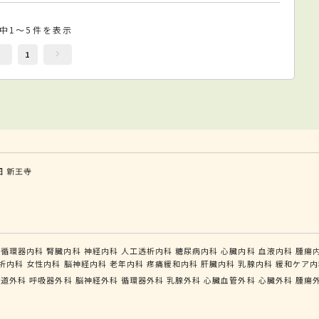
件中1～5件を表示
1
田
新王寺
循環器内科
腎臓内科
神経内科
人工透析内科
糖尿病内科
心臓内科
血液内科
腫瘍
析内科
女性内科
脳神経内科
老年内科
疼痛緩和内科
肝臓内科
乳腺内科
緩和ケア内
食道外科
呼吸器外科
脳神経外科
循環器外科
乳腺外科
心臓血管外科
心臓外科
腫瘍