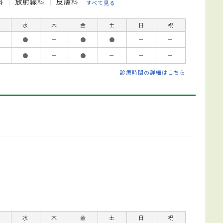
科
放射線科
皮膚科
すべて見る
水
木
金
土
日
祝
●
－
●
●
－
－
●
－
●
－
－
－
診療時間の詳細はこちら
水
木
金
土
日
祝