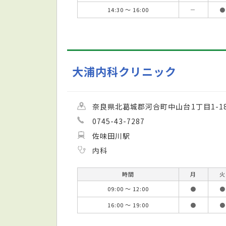
14:30 ～ 16:00
－
●
大浦内科クリニック
奈良県北葛城郡河合町中山台1丁目1-1
0745-43-7287
佐味田川駅
内科
時間
月
火
09:00 ～ 12:00
●
●
16:00 ～ 19:00
●
●