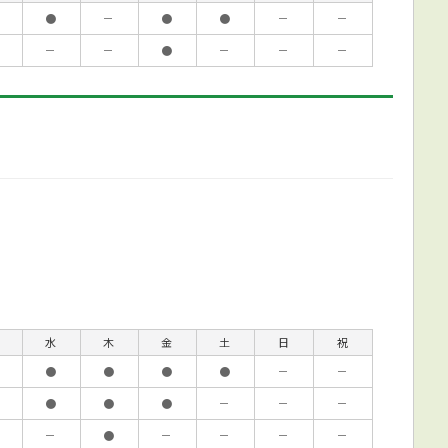
●
－
●
●
－
－
－
－
●
－
－
－
水
木
金
土
日
祝
●
●
●
●
－
－
●
●
●
－
－
－
－
●
－
－
－
－