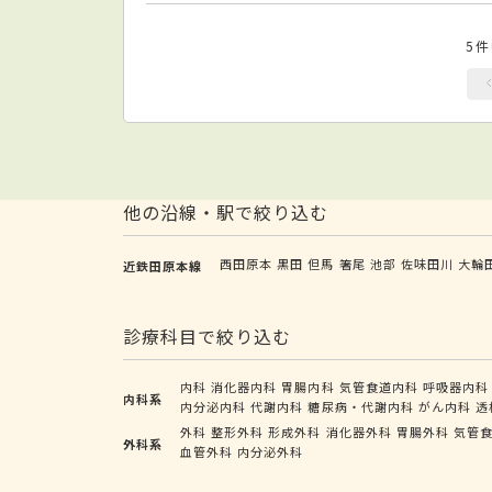
5
他の沿線・駅で絞り込む
西田原本
黒田
但馬
箸尾
池部
佐味田川
大輪
近鉄田原本線
診療科目で絞り込む
内科
消化器内科
胃腸内科
気管食道内科
呼吸器内科
内科系
内分泌内科
代謝内科
糖尿病・代謝内科
がん内科
透
外科
整形外科
形成外科
消化器外科
胃腸外科
気管
外科系
血管外科
内分泌外科