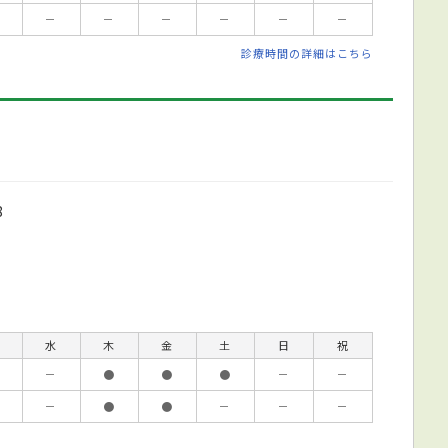
－
－
－
－
－
－
診療時間の詳細はこちら
8
水
木
金
土
日
祝
－
●
●
●
－
－
－
●
●
－
－
－