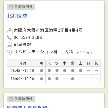
診療時間外
北村医院
大阪府大阪市港区港晴2丁目4番4号
06-6574-2288
朝潮橋駅
リハビリテーション科
内科
すべて見る
時間
月
火
水
木
金
土
日
祝
08:45～12:00
●
●
●
●
●
●
－
－
16:00～19:00
●
●
●
－
●
－
－
－
診療時間外
医療法人喜馬外科