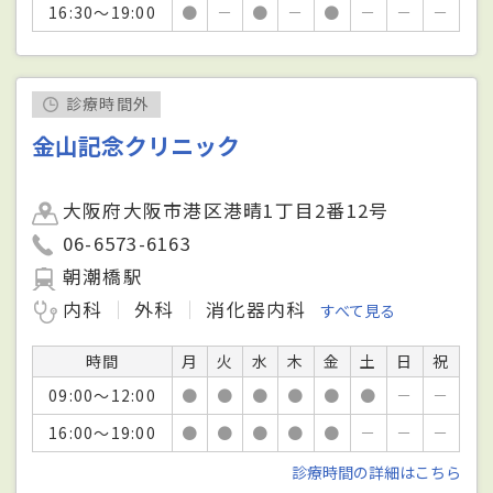
16:30～19:00
●
－
●
－
●
－
－
－
診療時間外
金山記念クリニック
大阪府大阪市港区港晴1丁目2番12号
06-6573-6163
朝潮橋駅
内科
外科
消化器内科
すべて見る
時間
月
火
水
木
金
土
日
祝
09:00～12:00
●
●
●
●
●
●
－
－
16:00～19:00
●
●
●
●
●
－
－
－
診療時間の詳細はこちら