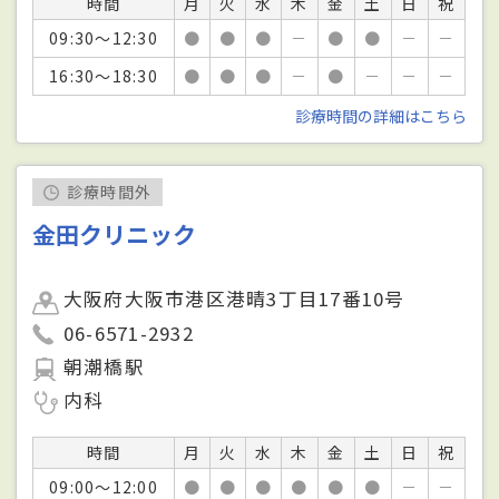
時間
月
火
水
木
金
土
日
祝
09:30～12:30
●
●
●
－
●
●
－
－
16:30～18:30
●
●
●
－
●
－
－
－
診療時間の詳細はこちら
診療時間外
金田クリニック
大阪府大阪市港区港晴3丁目17番10号
06-6571-2932
朝潮橋駅
内科
時間
月
火
水
木
金
土
日
祝
09:00～12:00
●
●
●
●
●
●
－
－