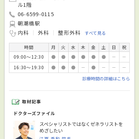
ル1階
06-6599-0115
朝潮橋駅
内科
外科
整形外科
すべて見る
時間
月
火
水
木
金
土
日
祝
09:00～12:30
●
●
●
●
●
●
－
－
16:30～19:30
●
●
●
－
●
－
－
－
診療時間の詳細はこちら
取材記事
ドクターズファイル
スペシャリストではなくゼネラリストを
めざしたい
江嵜 秀和 院長