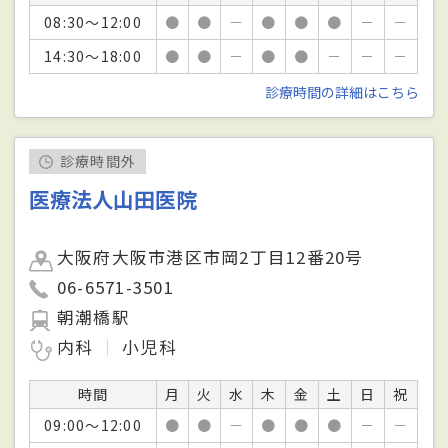
08:30～12:00
●
●
－
●
●
●
－
－
14:30～18:00
●
●
－
●
●
－
－
－
診療時間の詳細はこちら
診療時間外
医療法人山田医院
大阪府大阪市港区市岡2丁目12番20号
06-6571-3501
朝潮橋駅
内科
小児科
時間
月
火
水
木
金
土
日
祝
09:00～12:00
●
●
－
●
●
●
－
－