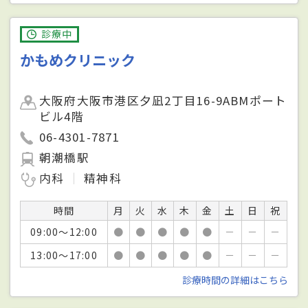
診療中
かもめクリニック
大阪府大阪市港区夕凪2丁目16-9ABMポート
ビル4階
06-4301-7871
朝潮橋駅
内科
精神科
時間
月
火
水
木
金
土
日
祝
09:00～12:00
●
●
●
●
●
－
－
－
13:00～17:00
●
●
●
●
●
－
－
－
診療時間の詳細はこちら