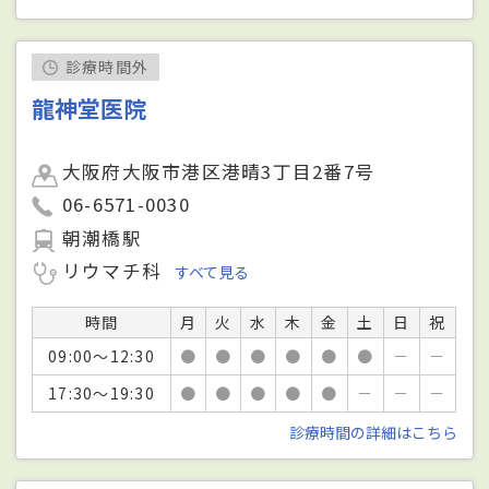
診療時間外
龍神堂医院
大阪府大阪市港区港晴3丁目2番7号
06-6571-0030
朝潮橋駅
リウマチ科
すべて見る
時間
月
火
水
木
金
土
日
祝
09:00～12:30
●
●
●
●
●
●
－
－
17:30～19:30
●
●
●
●
●
－
－
－
診療時間の詳細はこちら