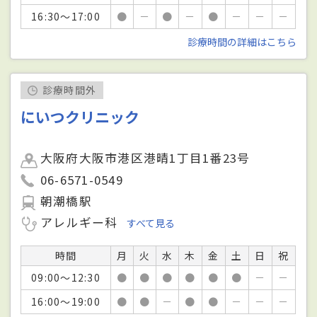
16:30～17:00
●
－
●
－
●
－
－
－
診療時間の詳細はこちら
診療時間外
にいつクリニック
大阪府大阪市港区港晴1丁目1番23号
06-6571-0549
朝潮橋駅
アレルギー科
すべて見る
時間
月
火
水
木
金
土
日
祝
09:00～12:30
●
●
●
●
●
●
－
－
16:00～19:00
●
●
－
●
●
－
－
－