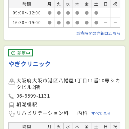
時間
月
火
水
木
金
土
日
祝
09:00～12:00
●
●
●
●
●
●
－
－
16:30～19:00
●
●
●
●
●
●
－
－
診療時間の詳細はこちら
診療中
やぎクリニック
大阪府大阪市港区八幡屋1丁目11番10号シカ
タビル2階
06-6599-1131
朝潮橋駅
リハビリテーション科
内科
すべて見る
時間
月
火
水
木
金
土
日
祝