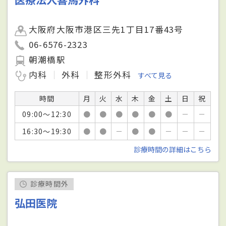
大阪府大阪市港区三先1丁目17番43号
06-6576-2323
朝潮橋駅
内科
外科
整形外科
すべて見る
時間
月
火
水
木
金
土
日
祝
09:00～12:30
●
●
●
●
●
●
－
－
16:30～19:30
●
●
－
●
●
－
－
－
診療時間の詳細はこちら
診療時間外
弘田医院