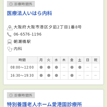
診療時間外
医療法人いはら内科
大阪府大阪市港区夕凪2丁目1番8号
06-6576-1196
朝潮橋駅
内科
時間
月
火
水
木
金
土
日
祝
08:00～12:00
●
●
●
－
●
●
－
－
16:30～19:30
●
●
●
－
●
－
－
－
診療時間外
特別養護老人ホーム愛港園診療所