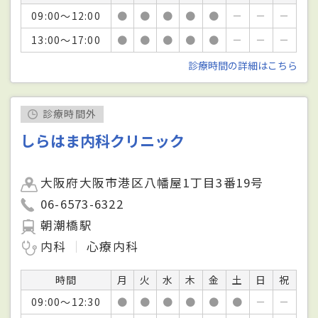
09:00～12:00
●
●
●
●
●
－
－
－
13:00～17:00
●
●
●
●
●
－
－
－
診療時間の詳細はこちら
診療時間外
しらはま内科クリニック
大阪府大阪市港区八幡屋1丁目3番19号
06-6573-6322
朝潮橋駅
内科
心療内科
時間
月
火
水
木
金
土
日
祝
09:00～12:30
●
●
●
●
●
●
－
－