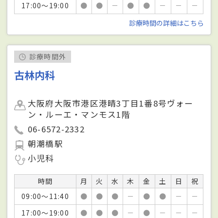
17:00～19:00
●
●
－
●
●
－
－
－
診療時間の詳細はこちら
診療時間外
古林内科
大阪府大阪市港区港晴3丁目1番8号ヴォー
ン・ルーエ・マンモス1階
06-6572-2332
朝潮橋駅
小児科
時間
月
火
水
木
金
土
日
祝
09:00～11:40
●
●
●
－
●
●
－
－
17:00～19:00
●
●
●
－
●
－
－
－