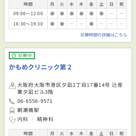
時間
月
火
水
木
金
土
日
祝
09:00～12:00
●
●
●
●
●
●
－
－
16:30～19:30
●
●
－
－
●
－
－
－
診療時間の詳細はこちら
診療中
かもめクリニック第２
大阪府大阪市港区夕凪2丁目17番14号 辻産
業夕凪ビル3階
06-6556-9571
朝潮橋駅
内科
精神科
時間
月
火
水
木
金
土
日
祝