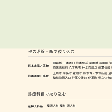
他の沿線・駅で絞り込む
田崎橋
二本木口
熊本駅前
祇園橋
呉服町
熊本市電Ａ系統
商業高校前
八丁馬場
神水交差点
健軍校前
上熊本
辛島町
花畑町
熊本城・市役所前
通
熊本市電Ｂ系統
動植物園入口
健軍交番前
健軍町
県立体育
診療科目で絞り込む
産婦人科
産科
婦人科
産婦人科系