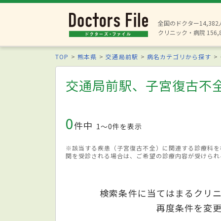
全国のドクター14,38
クリニック・病院 156,
TOP
熊本県
交通局前駅
病名カテゴリから探す
交通局前駅、子宮復古不
0
件中
1〜0件を表示
※該当する疾患（子宮復古不全）に関連する診療科を
関を受診される場合は、ご希望の診療内容が受けられ
検索条件に当てはまるクリ
再度条件を変