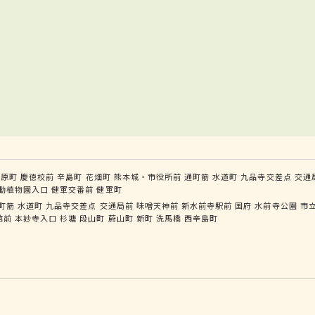
河原町
慶徳校前
辛島町
花畑町
熊本城・市役所前
通町筋
水道町
九品寺交差点
交通
動植物園入口
健軍交番前
健軍町
町筋
水道町
九品寺交差点
交通局前
味噌天神前
新水前寺駅前
国府
水前寺公園
市
館前
本妙寺入口
杉塘
段山町
蔚山町
新町
洗馬橋
西辛島町