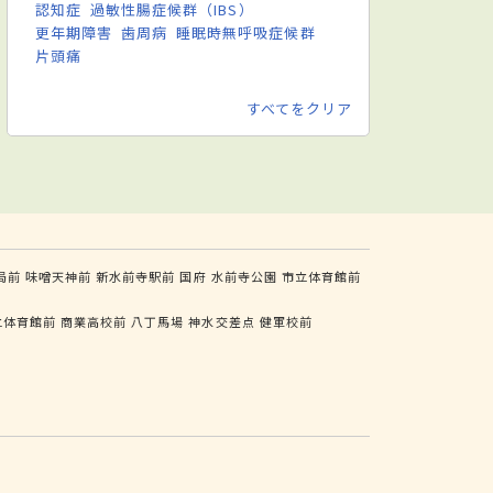
認知症
過敏性腸症候群（IBS）
更年期障害
歯周病
睡眠時無呼吸症候群
片頭痛
すべてをクリア
局前
味噌天神前
新水前寺駅前
国府
水前寺公園
市立体育館前
立体育館前
商業高校前
八丁馬場
神水交差点
健軍校前