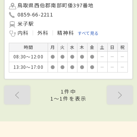
鳥取県西伯郡南部町倭397番地
0859-66-2211
米子駅
内科
外科
精神科
すべて見る
時間
月
火
水
木
金
土
日
祝
08:30～12:00
●
●
●
●
●
－
－
－
13:30～17:00
●
●
●
●
●
－
－
－
1件中
1〜1件を表示