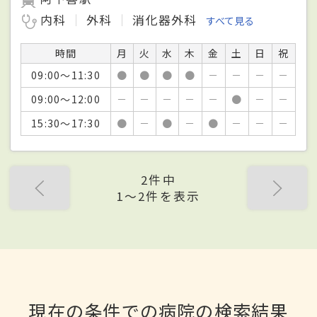
内科
外科
消化器外科
すべて見る
時間
月
火
水
木
金
土
日
祝
09:00～11:30
●
●
●
●
－
－
－
－
09:00～12:00
－
－
－
－
－
●
－
－
15:30～17:30
●
－
●
－
●
－
－
－
2件中
1〜2件を表示
現在の条件での病院の検索結果