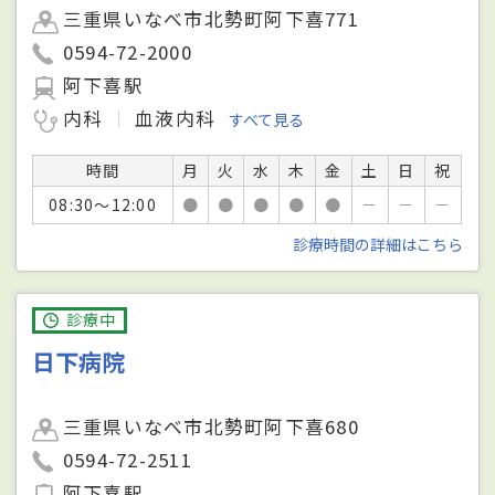
三重県いなべ市北勢町阿下喜771
0594-72-2000
阿下喜駅
内科
血液内科
すべて見る
時間
月
火
水
木
金
土
日
祝
08:30～12:00
●
●
●
●
●
－
－
－
診療時間の詳細はこちら
診療中
日下病院
三重県いなべ市北勢町阿下喜680
0594-72-2511
阿下喜駅