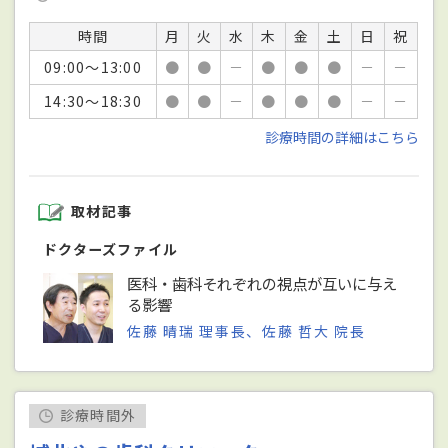
時間
月
火
水
木
金
土
日
祝
09:00～13:00
●
●
－
●
●
●
－
－
14:30～18:30
●
●
－
●
●
●
－
－
診療時間の詳細はこちら
取材記事
ドクターズファイル
医科・歯科それぞれの視点が互いに与え
る影響
佐藤 晴瑞 理事長、佐藤 哲大 院長
診療時間外