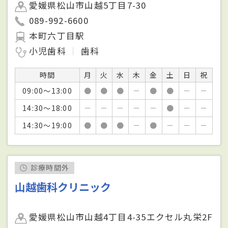
愛媛県松山市山越5丁目7-30
089-992-6600
本町六丁目駅
小児歯科
歯科
時間
月
火
水
木
金
土
日
祝
09:00～13:00
●
●
●
－
●
●
－
－
14:30～18:00
－
－
－
－
－
●
－
－
14:30～19:00
●
●
●
－
●
－
－
－
診療時間外
山越歯科クリニック
愛媛県松山市山越4丁目4-35エクセル丸栄2F