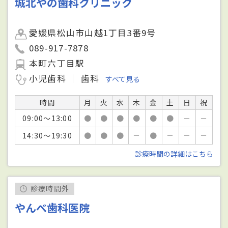
城北やの歯科クリニック
愛媛県松山市山越1丁目3番9号
089-917-7878
本町六丁目駅
小児歯科
歯科
すべて見る
時間
月
火
水
木
金
土
日
祝
09:00～13:00
●
●
●
●
●
●
－
－
14:30～19:30
●
●
●
－
●
－
－
－
診療時間の詳細はこちら
診療時間外
やんべ歯科医院