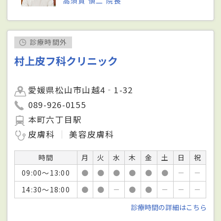
高須賀 愼二 院長
診療時間外
村上皮フ科クリニック
愛媛県松山市山越4‐1-32
089-926-0155
本町六丁目駅
皮膚科
美容皮膚科
時間
月
火
水
木
金
土
日
祝
09:00～13:00
●
●
●
●
●
●
－
－
14:30～18:00
●
●
－
●
●
－
－
－
診療時間の詳細はこちら