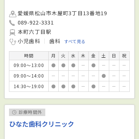
愛媛県松山市木屋町3丁目13番地19
089-922-3331
本町六丁目駅
小児歯科
歯科
すべて見る
時間
月
火
水
木
金
土
日
祝
09:00～13:00
●
●
●
－
●
－
－
－
09:00～14:00
－
－
－
－
－
●
－
－
14:30～19:00
●
●
●
－
●
－
－
－
診療時間外
ひなた歯科クリニック