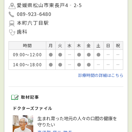
愛媛県松山市東長戸4‐2-5
089-923-6480
本町六丁目駅
歯科
時間
月
火
水
木
金
土
日
祝
09:00～12:00
●
●
－
●
●
●
－
－
14:00～18:00
●
●
－
●
●
－
－
－
診療時間の詳細はこちら
取材記事
ドクターズファイル
生まれ育った地元の人々の口腔の健康を
守りたい