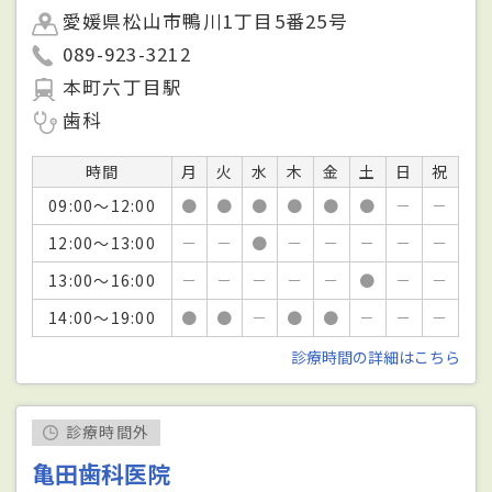
愛媛県松山市鴨川1丁目5番25号
089-923-3212
本町六丁目駅
歯科
時間
月
火
水
木
金
土
日
祝
09:00～12:00
●
●
●
●
●
●
－
－
12:00～13:00
－
－
●
－
－
－
－
－
13:00～16:00
－
－
－
－
－
●
－
－
14:00～19:00
●
●
－
●
●
－
－
－
診療時間の詳細はこちら
診療時間外
亀田歯科医院