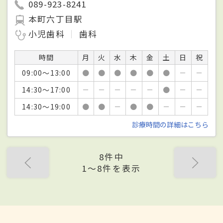
089-923-8241
本町六丁目駅
小児歯科
歯科
時間
月
火
水
木
金
土
日
祝
09:00～13:00
●
●
●
●
●
●
－
－
14:30～17:00
－
－
－
－
－
●
－
－
14:30～19:00
●
●
－
●
●
－
－
－
診療時間の詳細はこちら
8件中
1〜8件を表示