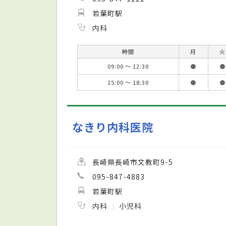
若葉町駅
内科
時間
月
火
09:00 ～ 12:30
●
●
15:00 ～ 18:30
●
●
なきり内科医院
長崎県長崎市文教町9-5
095-847-4883
若葉町駅
内科
小児科