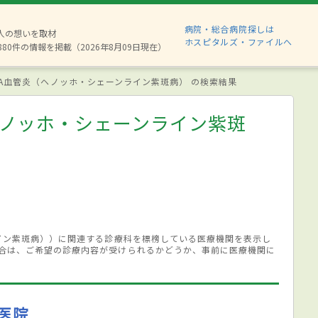
病院・総合病院探しは
2人の想いを取材
ホスピタルズ・ファイルへ
880件の情報を掲載（2026年8月09日現在）
gA血管炎（ヘノッホ・シェーンライン紫斑病） の検索結果
ヘノッホ・シェーンライン紫斑
ライン紫斑病））に関連する診療科を標榜している医療機関を表示し
合は、ご希望の診療内容が受けられるかどうか、事前に医療機関に
医院