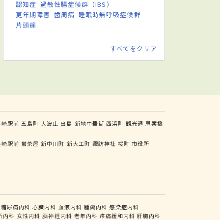
認知症
過敏性腸症候群（IBS）
更年期障害
歯周病
睡眠時無呼吸症候群
片頭痛
すべてをクリア
長崎駅前
五島町
大波止
出島
新地中華街
西浜町
観光通
思案橋
長崎駅前
蛍茶屋
新中川町
新大工町
諏訪神社
桜町
市役所
糖尿病内科
心臓内科
血液内科
腫瘍内科
感染症内科
析内科
女性内科
脳神経内科
老年内科
疼痛緩和内科
肝臓内科