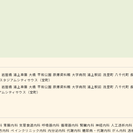
学
岩屋橋
浦上車庫
大橋
平和公園
原爆資料館
大学病院
浦上駅前
茂里町
八千代町
スタジアムシティサウス（宝町）
学
岩屋橋
浦上車庫
大橋
平和公園
原爆資料館
大学病院
浦上駅前
茂里町
八千代町
アムシティサウス（宝町）
科
胃腸内科
気管食道内科
呼吸器内科
循環器内科
腎臓内科
神経内科
人工透析内科
方内科
ペインクリニック内科
内分泌内科
代謝内科
糖尿病・代謝内科
がん内科
透