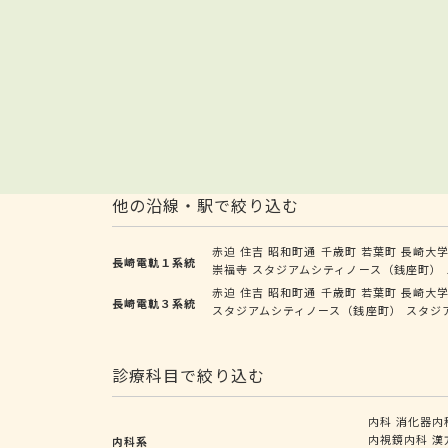
他の沿線・駅で絞り込む
赤迫
住吉
昭和町通
千歳町
若葉町
長崎大
長崎電軌１系統
崇福寺
スタジアムシティノース（銭座町）
赤迫
住吉
昭和町通
千歳町
若葉町
長崎大
長崎電軌３系統
スタジアムシティノース（銭座町）
スタジ
診療科目で絞り込む
内科
消化器内
内視鏡内科
漢
内科系