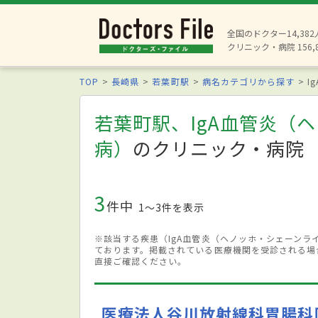
全国のドクター14,38
クリニック・病院 156,
TOP
長崎県
若葉町駅
病名カテゴリから探す
I
若葉町駅、IgA血管炎（
病）
のクリニック・病院
3
件中
1〜3件を表示
※該当する疾患（IgA血管炎（ヘノッホ・シェーン
ております。掲載されている医療機関を受診される場
直接ご確認ください。
医療法人谷川放射線科胃腸科