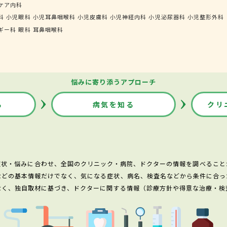
ケア内科
科
小児眼科
小児耳鼻咽喉科
小児皮膚科
小児神経内科
小児泌尿器科
小児整形外科
ギー科
眼科
耳鼻咽喉科
悩みに寄り添うアプローチ
る
病気を知る
クリ
症状・悩みに合わせ、全国のクリニック・病院、ドクターの情報を調べること
などの基本情報だけでなく、気になる症状、病名、検査名などから条件に合っ
なく、独自取材に基づき、ドクターに関する情報（診療方針や得意な治療・検