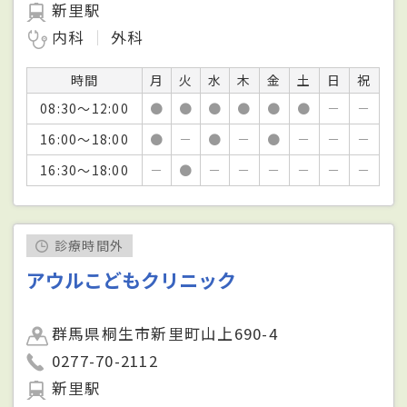
新里駅
内科
外科
時間
月
火
水
木
金
土
日
祝
08:30～12:00
●
●
●
●
●
●
－
－
16:00～18:00
●
－
●
－
●
－
－
－
16:30～18:00
－
●
－
－
－
－
－
－
診療時間外
アウルこどもクリニック
群馬県桐生市新里町山上690-4
0277-70-2112
新里駅