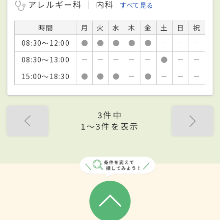
アレルギー科
内科
すべて見る
時間
月
火
水
木
金
土
日
祝
08:30～12:00
●
●
●
●
●
－
－
－
08:30～13:00
－
－
－
－
－
●
－
－
15:00～18:30
●
●
●
－
●
－
－
－
3件中
1〜3件を表示