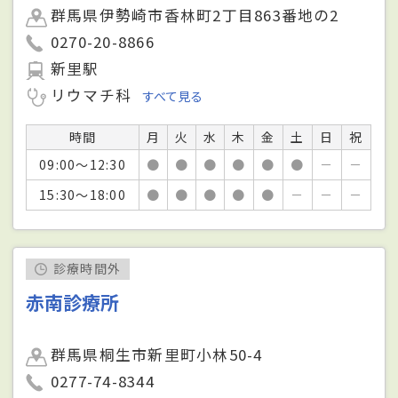
群馬県伊勢崎市香林町2丁目863番地の2
0270-20-8866
新里駅
リウマチ科
すべて見る
時間
月
火
水
木
金
土
日
祝
09:00～12:30
●
●
●
●
●
●
－
－
15:30～18:00
●
●
●
●
●
－
－
－
診療時間外
赤南診療所
群馬県桐生市新里町小林50-4
0277-74-8344