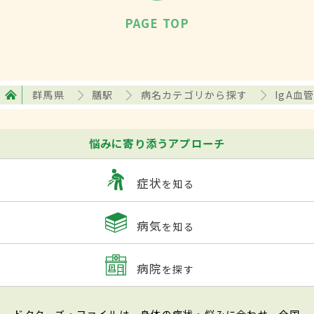
PAGE TOP
群馬県
膳駅
病名カテゴリから探す
IgA
悩みに寄り添うアプローチ
症状
を知る
病気
を知る
病院
を探す
ドクターズ・ファイルは、身体の症状・悩みに合わせ、全国