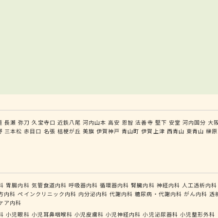
道
長瀬
弥刀
久宝寺口
近鉄八尾
河内山本
高安
恩智
法善寺
堅下
安堂
河内国分
大
野
三本松
赤目口
名張
桔梗が丘
美旗
伊賀神戸
青山町
伊賀上津
西青山
東青山
榊原
科
胃腸内科
気管食道内科
呼吸器内科
循環器内科
腎臓内科
神経内科
人工透析内科
方内科
ペインクリニック内科
内分泌内科
代謝内科
糖尿病・代謝内科
がん内科
透
ケア内科
科
小児眼科
小児耳鼻咽喉科
小児皮膚科
小児神経内科
小児泌尿器科
小児整形外科