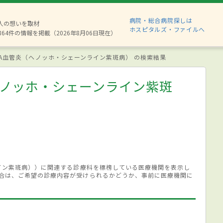
病院・総合病院探しは
8人の想いを取材
ホスピタルズ・ファイルへ
864件の情報を掲載（2026年8月06日現在）
gA血管炎（ヘノッホ・シェーンライン紫斑病） の検索結果
ヘノッホ・シェーンライン紫斑
ライン紫斑病））に関連する診療科を標榜している医療機関を表示し
合は、ご希望の診療内容が受けられるかどうか、事前に医療機関に