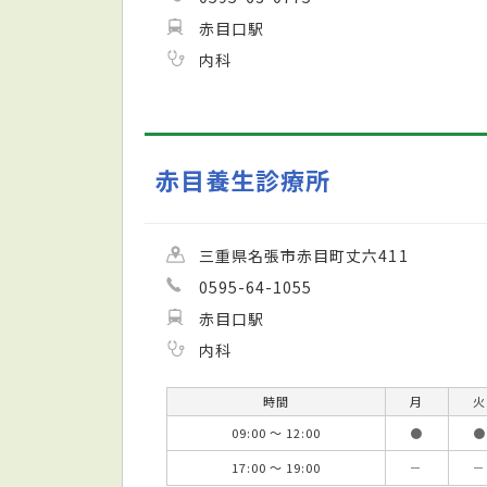
赤目口駅
内科
赤目養生診療所
三重県名張市赤目町丈六411
0595-64-1055
赤目口駅
内科
時間
月
火
09:00 ～ 12:00
●
●
17:00 ～ 19:00
－
－