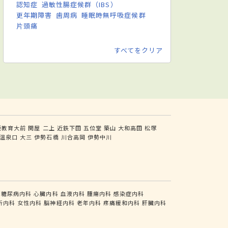
認知症
過敏性腸症候群（IBS）
更年期障害
歯周病
睡眠時無呼吸症候群
片頭痛
すべてをクリア
阪教育大前
関屋
二上
近鉄下田
五位堂
築山
大和高田
松塚
温泉口
大三
伊勢石橋
川合高岡
伊勢中川
糖尿病内科
心臓内科
血液内科
腫瘍内科
感染症内科
析内科
女性内科
脳神経内科
老年内科
疼痛緩和内科
肝臓内科