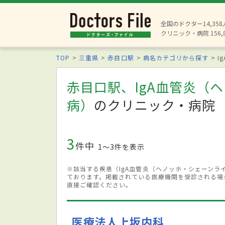
全国のドクター14,35
クリニック・病院 156,
TOP
三重県
赤目口駅
病名カテゴリから探す
I
赤目口駅、IgA血管炎（
病）
のクリニック・病院
3
件中
1〜3件を表示
※該当する疾患（IgA血管炎（ヘノッホ・シェーン
ております。掲載されている医療機関を受診される場
直接ご確認ください。
医療法人上坂内科