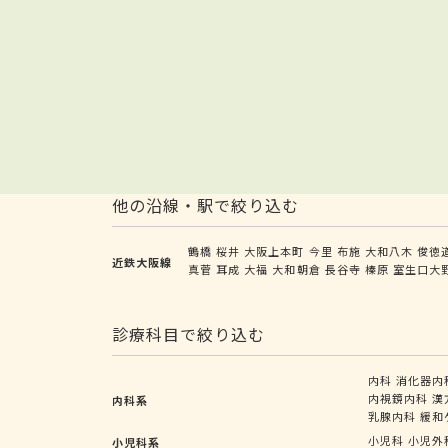
他の沿線・駅で絞り込む
鶴橋
桜井
大阪上本町
今里
布施
大和八木
俊徳
近鉄大阪線
真菅
耳成
大福
大和朝倉
長谷寺
榛原
室生口大
診療科目で絞り込む
内科
消化器内
内視鏡内科
漢
内科系
乳腺内科
緩和
小児科
小児外
小児科系