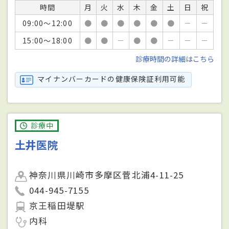
時間
月
火
水
木
金
土
日
祝
09:00～12:00
●
●
●
●
●
●
－
－
15:00～18:00
●
●
－
●
●
－
－
－
診療時間の詳細はこちら
マイナンバーカードの健康保険証利用可能
診療中
土井医院
神奈川県川崎市多摩区菅北浦4-11-25
044-945-7155
京王稲田堤駅
内科