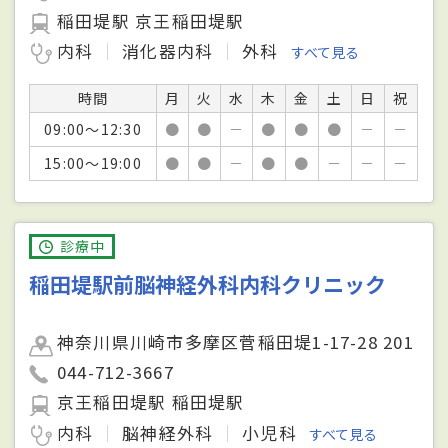
稲田堤駅 京王稲田堤駅
内科
消化器内科
外科
すべて見る
時間
月
火
水
木
金
土
日
祝
09:00～12:30
●
●
－
●
●
●
－
－
15:00～19:00
●
●
－
●
●
－
－
－
診療中
稲田堤駅前脳神経外科内科クリニック
神奈川県川崎市多摩区菅稲田堤1-17-28 201
044-712-3667
京王稲田堤駅 稲田堤駅
内科
脳神経外科
小児科
すべて見る