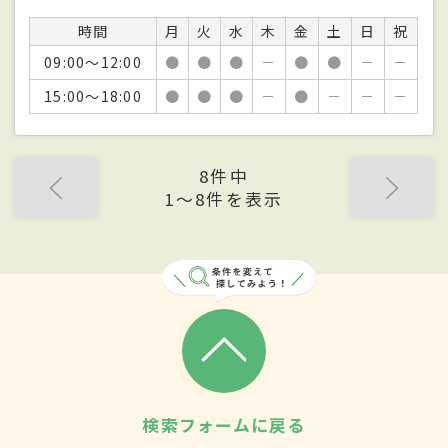
時間
月
火
水
木
金
土
日
祝
09:00～12:00
●
●
●
－
●
●
－
－
15:00～18:00
●
●
●
－
●
－
－
－
8件中
1〜8件を表示
検索フォームに戻る