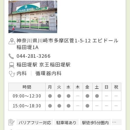
神奈川県川崎市多摩区菅1-5-12 エピドール
稲田堤1A
044-281-3266
稲田堤駅 京王稲田堤駅
内科
循環器内科
時間
月
火
水
木
金
土
日
祝
09:00～12:30
●
●
●
－
●
●
－
－
15:00～18:30
●
●
●
－
●
－
－
－
バリアフリー対応
駐車場あり
駅徒歩5分圏内
日本循