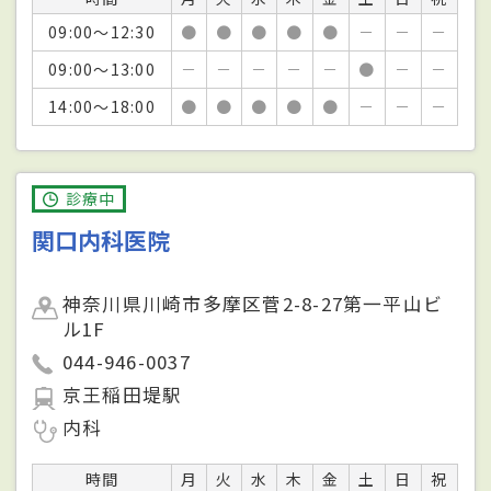
09:00～12:30
●
●
●
●
●
－
－
－
09:00～13:00
－
－
－
－
－
●
－
－
14:00～18:00
●
●
●
●
●
－
－
－
診療中
関口内科医院
神奈川県川崎市多摩区菅2-8-27第一平山ビ
ル1F
044-946-0037
京王稲田堤駅
内科
時間
月
火
水
木
金
土
日
祝