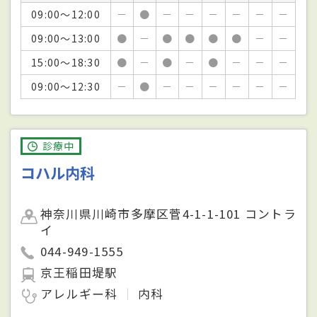
09:00～12:00
－
●
－
－
－
－
－
－
09:00～13:00
●
－
●
●
●
●
－
－
15:00～18:30
●
－
●
－
●
－
－
－
09:00～12:30
－
●
－
－
－
－
－
－
診療中
コハル内科
神奈川県川崎市多摩区菅4-1-1-101 コントラ
イ
044-949-1555
京王稲田堤駅
アレルギー科
内科