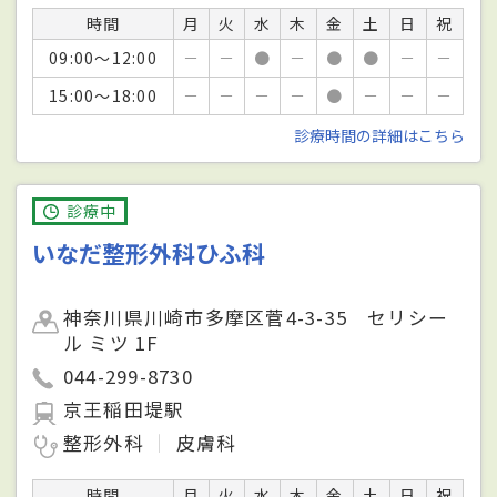
時間
月
火
水
木
金
土
日
祝
09:00～12:00
－
－
●
－
●
●
－
－
15:00～18:00
－
－
－
－
●
－
－
－
診療時間の詳細はこちら
診療中
いなだ整形外科ひふ科
神奈川県川崎市多摩区菅4-3-35 セリシー
ル ミツ 1F
044-299-8730
京王稲田堤駅
整形外科
皮膚科
時間
月
火
水
木
金
土
日
祝