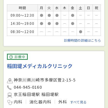
時間
月
火
水
木
金
土
日
祝
09:00～12:30
●
●
●
－
●
－
－
－
14:30～19:00
●
●
●
－
●
－
－
－
08:30～12:00
－
－
－
－
－
●
－
－
診療時間の詳細はこちら
診療中
稲田堤メディカルクリニック
神奈川県川崎市多摩区菅2-15-5
044-945-0160
京王稲田堤駅 稲田堤駅
内科
消化器内科
外科
すべて見る