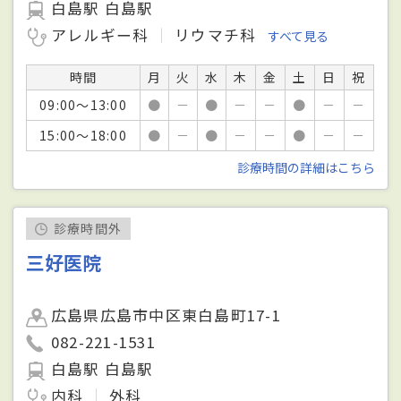
白島駅 白島駅
アレルギー科
リウマチ科
すべて見る
時間
月
火
水
木
金
土
日
祝
09:00～13:00
●
－
●
－
－
●
－
－
15:00～18:00
●
－
●
－
－
●
－
－
診療時間の詳細はこちら
診療時間外
三好医院
広島県広島市中区東白島町17-1
082-221-1531
白島駅 白島駅
内科
外科