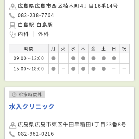
広島県広島市西区楠木町4丁目16番14号
082-238-7764
白島駅 白島駅
内科
外科
時間
月
火
水
木
金
土
日
祝
09:00～12:00
●
－
●
●
●
●
●
－
15:00～18:00
●
－
●
●
●
●
－
－
診療時間外
水入クリニック
広島県広島市東区牛田早稲田1丁目23番8号
082-962-0216