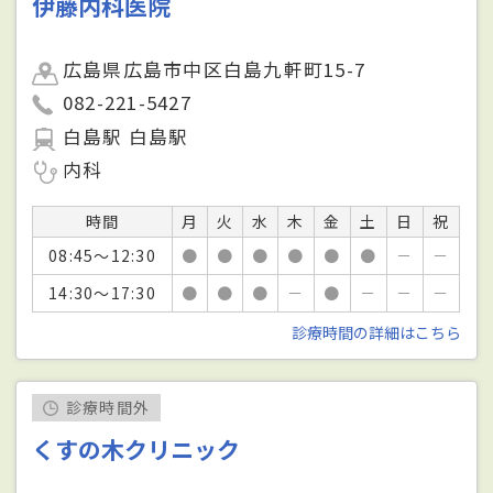
伊藤内科医院
広島県広島市中区白島九軒町15-7
082-221-5427
白島駅 白島駅
内科
時間
月
火
水
木
金
土
日
祝
08:45～12:30
●
●
●
●
●
●
－
－
14:30～17:30
●
●
●
－
●
－
－
－
診療時間の詳細はこちら
診療時間外
くすの木クリニック