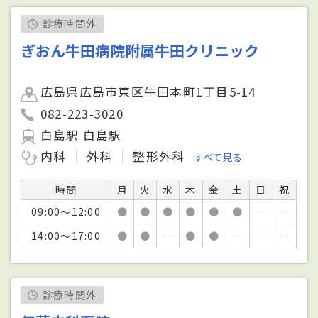
診療時間外
ぎおん牛田病院附属牛田クリニック
広島県広島市東区牛田本町1丁目5-14
082-223-3020
白島駅 白島駅
内科
外科
整形外科
すべて見る
時間
月
火
水
木
金
土
日
祝
09:00～12:00
●
●
●
●
●
●
－
－
14:00～17:00
●
●
－
●
●
－
－
－
診療時間外