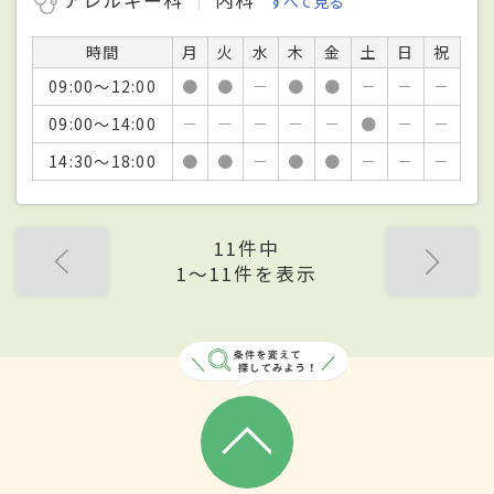
すべて見る
時間
月
火
水
木
金
土
日
祝
09:00～12:00
●
●
－
●
●
－
－
－
09:00～14:00
－
－
－
－
－
●
－
－
14:30～18:00
●
●
－
●
●
－
－
－
11件中
1〜11件を表示