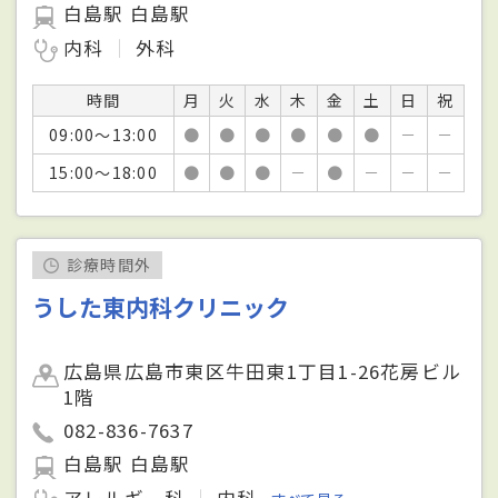
白島駅 白島駅
内科
外科
時間
月
火
水
木
金
土
日
祝
09:00～13:00
●
●
●
●
●
●
－
－
15:00～18:00
●
●
●
－
●
－
－
－
診療時間外
うした東内科クリニック
広島県広島市東区牛田東1丁目1-26花房ビル
1階
082-836-7637
白島駅 白島駅
アレルギー科
内科