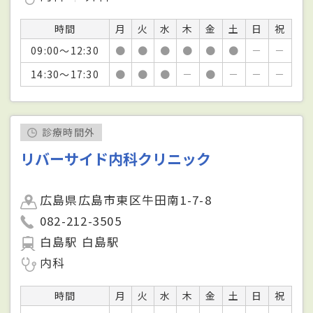
時間
月
火
水
木
金
土
日
祝
09:00～12:30
●
●
●
●
●
●
－
－
14:30～17:30
●
●
●
－
●
－
－
－
診療時間外
リバーサイド内科クリニック
広島県広島市東区牛田南1-7-8
082-212-3505
白島駅 白島駅
内科
時間
月
火
水
木
金
土
日
祝