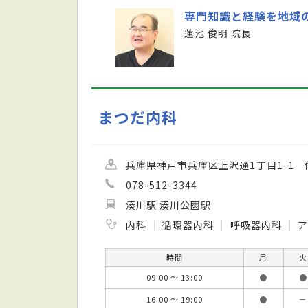
専門知識と経験を地域
蓮池 俊明 院長
まつだ内科
兵庫県神戸市兵庫区上沢通1丁目1-1 
078-512-3344
湊川駅 湊川公園駅
内科
循環器内科
呼吸器内科
時間
月
火
09:00 ～ 13:00
●
●
16:00 ～ 19:00
●
－