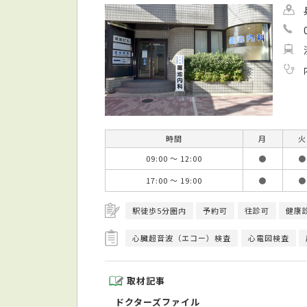
時間
月
火
09:00 ～ 12:00
●
●
17:00 ～ 19:00
●
●
駅徒歩5分圏内
予約可
往診可
健康
心臓超音波（エコー）検査
心電図検査
取材記事
ドクターズファイル