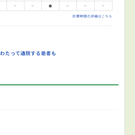
－
－
●
－
－
－
診療時間の詳細はこちら
にわたって通院する患者も