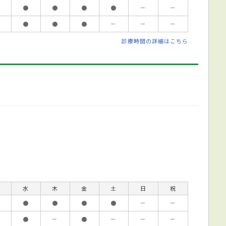
●
●
●
●
－
－
●
●
●
－
－
－
診療時間の詳細はこちら
水
木
金
土
日
祝
●
●
●
●
－
－
●
－
●
－
－
－