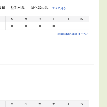
線科
整形外科
消化器内科
すべて見る
水
木
金
土
日
祝
●
●
●
●
－
－
診療時間の詳細はこちら
水
木
金
土
日
祝