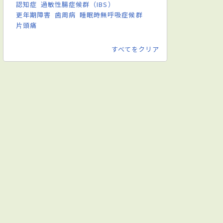
認知症
過敏性腸症候群（IBS）
更年期障害
歯周病
睡眠時無呼吸症候群
片頭痛
すべてをクリア