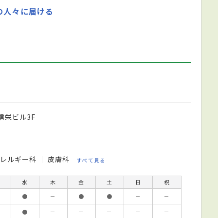
の人々に届ける
信栄ビル3F
アレルギー科
皮膚科
すべて見る
水
木
金
土
日
祝
●
－
●
●
－
－
●
－
－
－
－
－