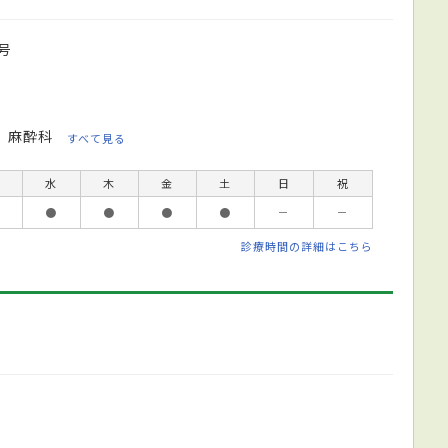
号
麻酔科
すべて見る
水
木
金
土
日
祝
●
●
●
●
－
－
診療時間の詳細はこちら