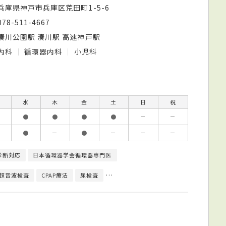
兵庫県神戸市兵庫区荒田町1-5-6
078-511-4667
湊川公園駅 湊川駅 高速神戸駅
内科
循環器内科
小児科
水
木
金
土
日
祝
●
●
●
●
－
－
●
－
●
－
－
－
診断対応
日本循環器学会循環器専門医
超音波検査
CPAP療法
尿検査
病原体検査（感染症検査）
アレルギ