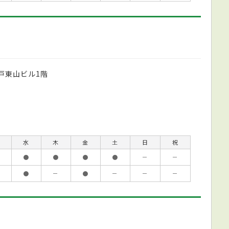
戸東山ビル1階
水
木
金
土
日
祝
●
●
●
●
－
－
●
－
●
－
－
－