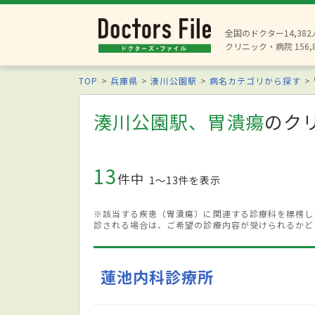
全国のドクター14,38
クリニック・病院 156,
TOP
兵庫県
湊川公園駅
病名カテゴリから探す
湊川公園駅、胃潰瘍
のク
13
件中
1〜13件を表示
※該当する疾患（胃潰瘍）に関連する診療科を標榜し
診される場合は、ご希望の診療内容が受けられるかど
蓮池内科診療所