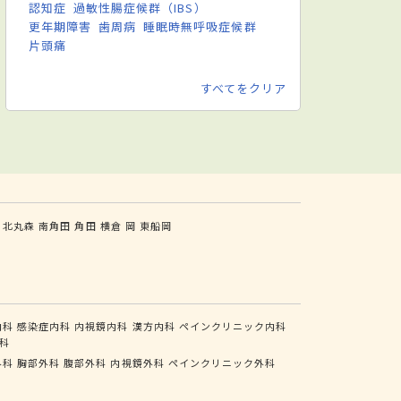
認知症
過敏性腸症候群（IBS）
更年期障害
歯周病
睡眠時無呼吸症候群
片頭痛
すべてをクリア
北丸森
南角田
角田
横倉
岡
東船岡
内科
感染症内科
内視鏡内科
漢方内科
ペインクリニック内科
科
外科
胸部外科
腹部外科
内視鏡外科
ペインクリニック外科