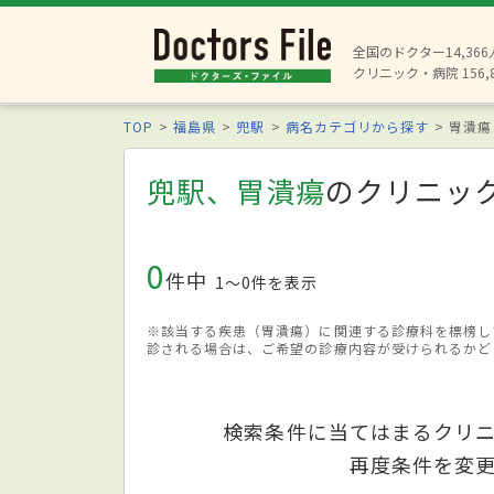
全国のドクター14,36
クリニック・病院 156,
TOP
福島県
兜駅
病名カテゴリから探す
胃潰瘍
兜駅、胃潰瘍
のクリニッ
0
件中
1〜0件を表示
※該当する疾患（胃潰瘍）に関連する診療科を標榜し
診される場合は、ご希望の診療内容が受けられるかど
検索条件に当てはまるクリ
再度条件を変