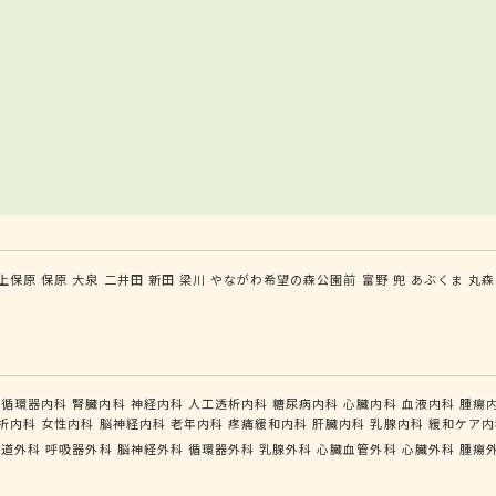
上保原
保原
大泉
二井田
新田
梁川
やながわ希望の森公園前
富野
兜
あぶくま
丸森
循環器内科
腎臓内科
神経内科
人工透析内科
糖尿病内科
心臓内科
血液内科
腫瘍
析内科
女性内科
脳神経内科
老年内科
疼痛緩和内科
肝臓内科
乳腺内科
緩和ケア内
食道外科
呼吸器外科
脳神経外科
循環器外科
乳腺外科
心臓血管外科
心臓外科
腫瘍