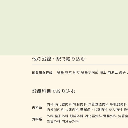
他の沿線・駅で絞り込む
福島
槻木
卸町
福島学院前
瀬上
向瀬上
高子
阿武隈急行線
診療科目で絞り込む
内科
消化器内科
胃腸内科
気管食道内科
呼吸器内科
内科系
内分泌内科
代謝内科
糖尿病・代謝内科
がん内科
透
外科
整形外科
形成外科
消化器外科
胃腸外科
気管
外科系
血管外科
内分泌外科