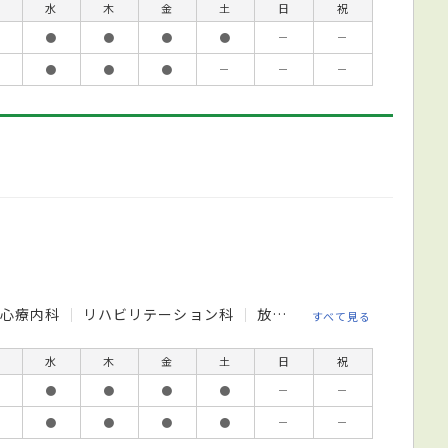
水
木
金
土
日
祝
●
●
●
●
－
－
●
●
●
－
－
－
心療内科
リハビリテーション科
放射線科
すべて見る
水
木
金
土
日
祝
●
●
●
●
－
－
●
●
●
●
－
－