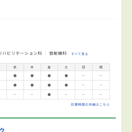
リハビリテーション科
放射線科
すべて見る
水
木
金
土
日
祝
●
●
●
●
－
－
●
●
●
●
－
－
－
－
●
－
－
－
診療時間の詳細はこちら
ク