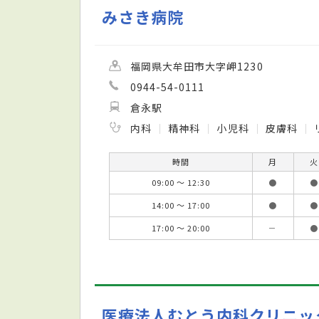
みさき病院
福岡県大牟田市大字岬1230
0944-54-0111
倉永駅
内科
精神科
小児科
皮膚科
時間
月
火
09:00 ～ 12:30
●
●
14:00 ～ 17:00
●
●
17:00 ～ 20:00
－
●
医療法人むとう内科クリニッ