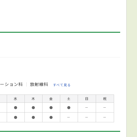
テーション科
放射線科
すべて見る
水
木
金
土
日
祝
●
●
●
●
－
－
●
●
●
－
－
－