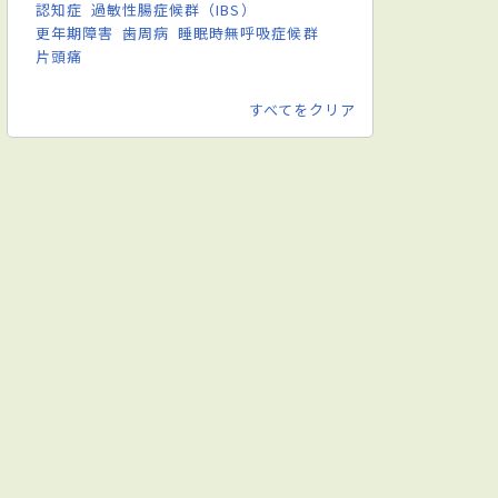
認知症
過敏性腸症候群（IBS）
更年期障害
歯周病
睡眠時無呼吸症候群
片頭痛
すべてをクリア