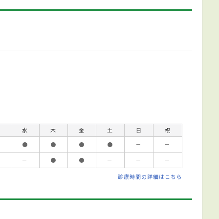
水
木
金
土
日
祝
●
●
●
●
－
－
－
●
●
－
－
－
診療時間の詳細はこちら