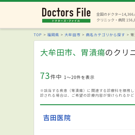
全国のドクター14,36
クリニック・病院 156,
TOP
福岡県
大牟田市
病名カテゴリから探す
胃
大牟田市、胃潰瘍
のクリ
73
件中
1〜20件を表示
※該当する疾患（胃潰瘍）に関連する診療科を標榜し
診される場合は、ご希望の診療内容が受けられるかど
吉田医院