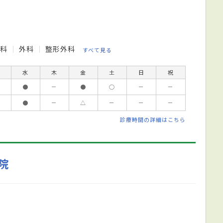
内科
外科
整形外科
すべて見る
水
木
金
土
日
祝
●
－
●
○
－
－
●
－
△
－
－
－
診療時間の詳細はこちら
院