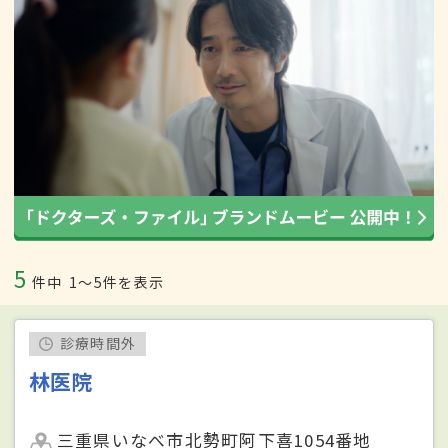
5
件中
1〜5件を表示
診療時間外
林医院
三重県いなべ市北勢町阿下喜1054番地