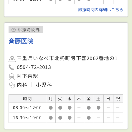
診療時間の詳細はこちら
診療時間外
斉藤医院
三重県いなべ市北勢町阿下喜2062番地の1
0594-72-2013
阿下喜駅
内科
小児科
時間
月
火
水
木
金
土
日
祝
08:00～12:00
●
●
●
－
●
●
－
－
16:30～19:00
●
●
●
－
●
－
－
－