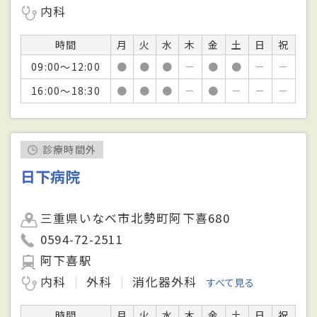
内科
時間
月
火
水
木
金
土
日
祝
09:00～12:00
●
●
●
－
●
●
－
－
16:00～18:30
●
●
●
－
●
－
－
－
診療時間外
日下病院
三重県いなべ市北勢町阿下喜680
0594-72-2511
阿下喜駅
内科
外科
消化器外科
すべて見る
時間
月
火
水
木
金
土
日
祝