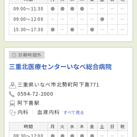
09:00～11:30
●
●
●
●
－
－
－
－
09:00～12:00
－
－
－
－
－
●
－
－
15:30～17:30
●
－
●
－
●
－
－
－
診療時間外
三重北医療センターいなべ総合病院
三重県いなべ市北勢町阿下喜771
0594-72-2000
阿下喜駅
内科
血液内科
すべて見る
時間
月
火
水
木
金
土
日
祝
08:30～12:00
●
●
●
●
●
－
－
－