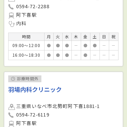
0594-72-2288
阿下喜駅
内科
時間
月
火
水
木
金
土
日
祝
09:00～12:00
●
●
●
－
●
●
－
－
16:00～18:30
●
●
●
－
●
－
－
－
診療時間外
羽場内科クリニック
三重県いなべ市北勢町阿下喜1881-1
0594-72-6119
阿下喜駅