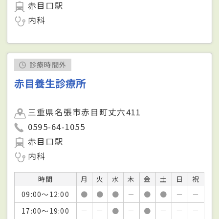
赤目口駅
内科
診療時間外
赤目養生診療所
三重県名張市赤目町丈六411
0595-64-1055
赤目口駅
内科
時間
月
火
水
木
金
土
日
祝
09:00～12:00
●
●
●
－
●
●
－
－
17:00～19:00
－
－
●
－
●
－
－
－