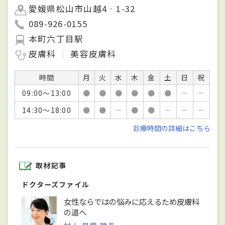
愛媛県松山市山越4‐1-32
089-926-0155
本町六丁目駅
皮膚科
美容皮膚科
時間
月
火
水
木
金
土
日
祝
09:00～13:00
●
●
●
●
●
●
－
－
14:30～18:00
●
●
－
●
●
－
－
－
診療時間の詳細はこちら
取材記事
ドクターズファイル
女性ならではの悩みに応えるため皮膚科
の道へ