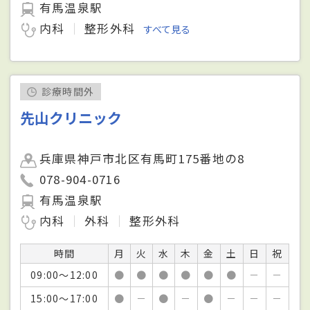
有馬温泉駅
内科
整形外科
すべて見る
診療時間外
先山クリニック
兵庫県神戸市北区有馬町175番地の8
078-904-0716
有馬温泉駅
内科
外科
整形外科
時間
月
火
水
木
金
土
日
祝
09:00～12:00
●
●
●
●
●
●
－
－
15:00～17:00
●
－
●
－
●
－
－
－