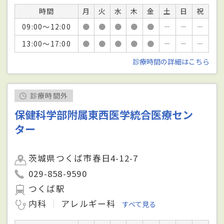
時間
月
火
水
木
金
土
日
祝
09:00～12:00
●
●
●
●
●
－
－
－
13:00～17:00
●
●
●
●
●
－
－
－
診療時間の詳細はこちら
診療時間外
保健科学部附属東西医学統合医療セン
ター
茨城県つくば市春日4-12-7
029-858-9590
つくば駅
内科
アレルギー科
すべて見る