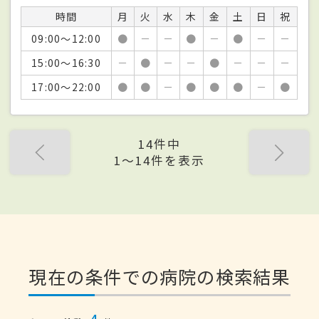
時間
月
火
水
木
金
土
日
祝
09:00～12:00
●
－
－
●
－
●
－
－
15:00～16:30
－
●
－
－
●
－
－
－
17:00～22:00
●
●
－
●
●
●
－
●
14件中
1〜14件を表示
現在の条件での病院の検索結果