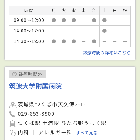
時間
月
火
水
木
金
土
日
祝
09:00～12:00
●
●
●
－
●
●
－
－
14:00～17:00
－
－
－
－
－
●
－
－
14:30～18:00
●
●
●
－
●
－
－
－
診療時間の詳細はこちら
診療時間外
筑波大学附属病院
茨城県つくば市天久保2-1-1
029-853-3900
つくば駅 土浦駅 ひたち野うしく駅
内科
アレルギー科
すべて見る