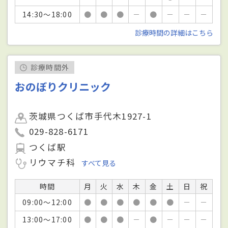
14:30～18:00
●
●
●
－
●
－
－
－
診療時間の詳細はこちら
診療時間外
おのぼりクリニック
茨城県つくば市手代木1927-1
029-828-6171
つくば駅
リウマチ科
すべて見る
時間
月
火
水
木
金
土
日
祝
09:00～12:00
●
●
●
●
●
●
－
－
13:00～17:00
●
●
●
－
●
－
－
－