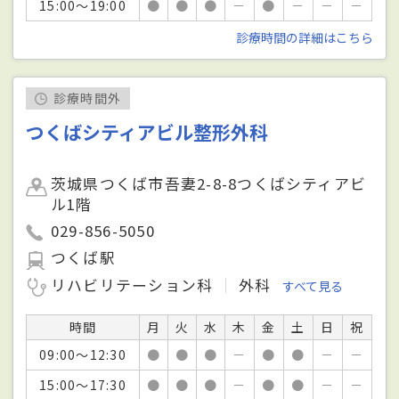
15:00～19:00
●
●
●
－
●
－
－
－
診療時間の詳細はこちら
診療時間外
つくばシティアビル整形外科
茨城県つくば市吾妻2-8-8つくばシティアビ
ル1階
029-856-5050
つくば駅
リハビリテーション科
外科
すべて見る
時間
月
火
水
木
金
土
日
祝
09:00～12:30
●
●
●
－
●
●
－
－
15:00～17:30
●
●
●
－
●
●
－
－