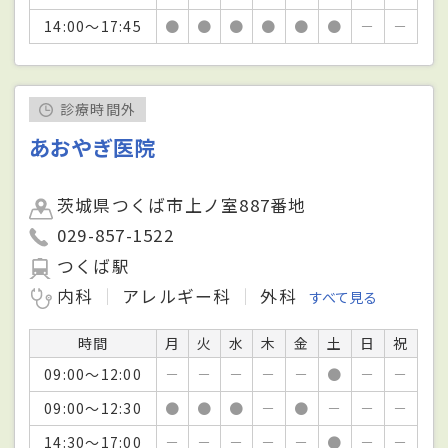
14:00～17:45
●
●
●
●
●
●
－
－
診療時間外
あおやぎ医院
茨城県つくば市上ノ室887番地
029-857-1522
つくば駅
内科
アレルギー科
外科
すべて見る
時間
月
火
水
木
金
土
日
祝
09:00～12:00
－
－
－
－
－
●
－
－
09:00～12:30
●
●
●
－
●
－
－
－
14:30～17:00
－
－
－
－
－
●
－
－