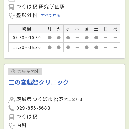
つくば駅 研究学園駅
整形外科
すべて見る
時間
月
火
水
木
金
土
日
祝
07:30～10:30
●
●
●
－
●
●
－
－
12:30～15:30
●
●
●
－
●
●
－
－
診療時間外
二の宮越智クリニック
茨城県つくば市松野木187-3
029-855-6688
つくば駅
内科