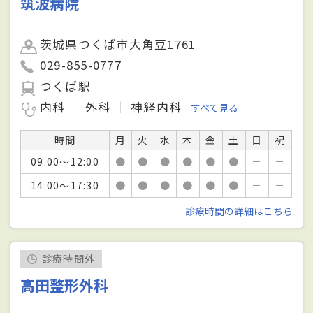
筑波病院
茨城県つくば市大角豆1761
029-855-0777
つくば駅
内科
外科
神経内科
すべて見る
時間
月
火
水
木
金
土
日
祝
09:00～12:00
●
●
●
●
●
●
－
－
14:00～17:30
●
●
●
●
●
●
－
－
診療時間の詳細はこちら
診療時間外
高田整形外科