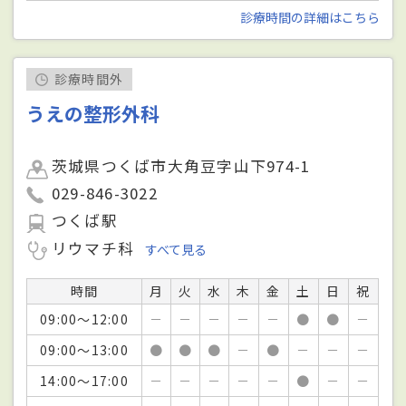
診療時間の詳細はこちら
診療時間外
うえの整形外科
茨城県つくば市大角豆字山下974-1
029-846-3022
つくば駅
リウマチ科
すべて見る
時間
月
火
水
木
金
土
日
祝
09:00～12:00
－
－
－
－
－
●
●
－
09:00～13:00
●
●
●
－
●
－
－
－
14:00～17:00
－
－
－
－
－
●
－
－