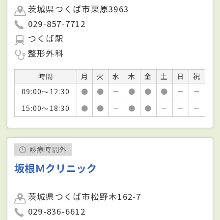
茨城県つくば市栗原3963
029-857-7712
つくば駅
整形外科
時間
月
火
水
木
金
土
日
祝
09:00～12:30
●
●
－
●
●
●
－
－
15:00～18:30
●
●
－
●
●
－
－
－
診療時間外
坂根Ｍクリニック
茨城県つくば市松野木162-7
029-836-6612