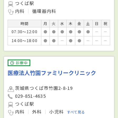
つくば駅
内科
循環器内科
時間
月
火
水
木
金
土
日
祝
07:30～12:00
●
●
●
●
●
●
－
－
14:00～18:00
●
●
－
●
●
－
－
－
診療中
医療法人竹園ファミリークリニック
茨城県つくば市竹園2-8-19
029-851-4635
つくば駅
内科
外科
小児科
すべて見る