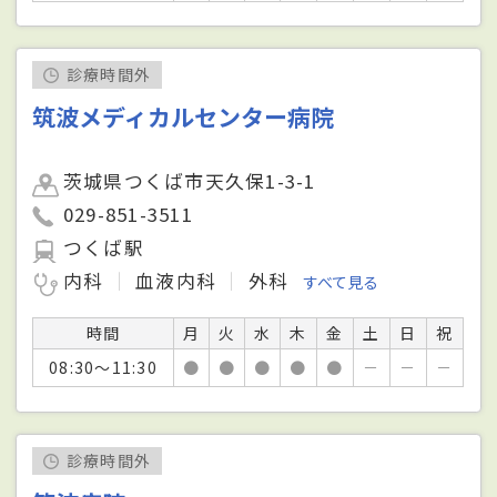
診療時間外
筑波メディカルセンター病院
茨城県つくば市天久保1-3-1
029-851-3511
つくば駅
内科
血液内科
外科
すべて見る
時間
月
火
水
木
金
土
日
祝
08:30～11:30
●
●
●
●
●
－
－
－
診療時間外