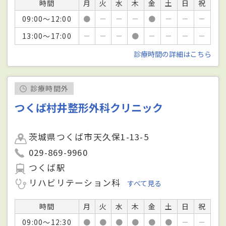
時間
月
火
水
木
金
土
日
祝
09:00～12:00
●
－
－
－
●
－
－
－
13:00～17:00
－
－
－
●
－
－
－
－
診療時間の詳細はこちら
診療時間外
つくば村井整形外科クリニック
茨城県つくば市天久保1-13-5
029-869-9960
つくば駅
リハビリテーション科
すべて見る
時間
月
火
水
木
金
土
日
祝
09:00～12:30
●
●
●
●
●
●
－
－