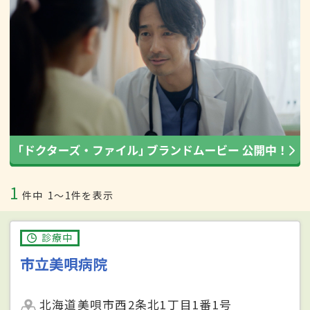
1
件中
1〜1件を表示
診療中
市立美唄病院
北海道美唄市西2条北1丁目1番1号