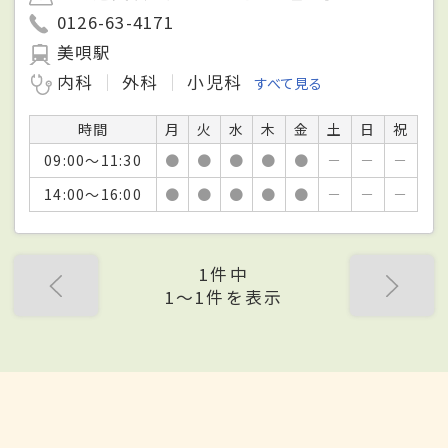
0126-63-4171
美唄駅
内科
外科
小児科
すべて見る
時間
月
火
水
木
金
土
日
祝
09:00～11:30
●
●
●
●
●
－
－
－
14:00～16:00
●
●
●
●
●
－
－
－
1件中
1〜1件を表示