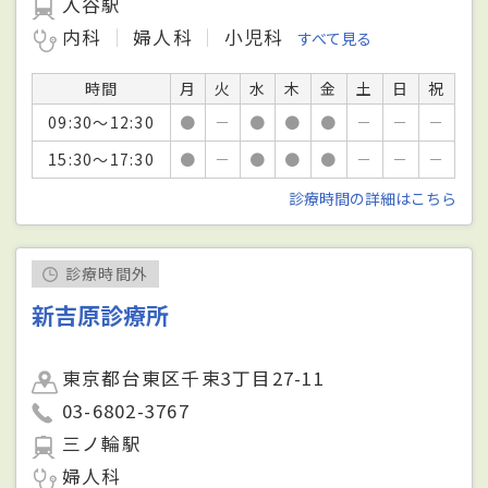
入谷駅
内科
婦人科
小児科
すべて見る
時間
月
火
水
木
金
土
日
祝
09:30～12:30
●
－
●
●
●
－
－
－
15:30～17:30
●
－
●
●
●
－
－
－
診療時間の詳細はこちら
診療時間外
新吉原診療所
東京都台東区千束3丁目27-11
03-6802-3767
三ノ輪駅
婦人科