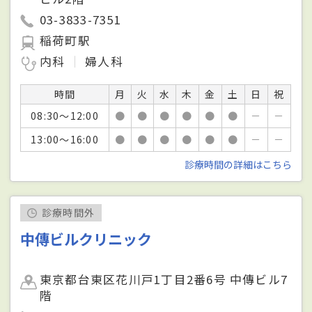
03-3833-7351
稲荷町駅
内科
婦人科
時間
月
火
水
木
金
土
日
祝
08:30～12:00
●
●
●
●
●
●
－
－
13:00～16:00
●
●
●
●
●
●
－
－
診療時間の詳細はこちら
診療時間外
中傳ビルクリニック
東京都台東区花川戸1丁目2番6号 中傳ビル7
階