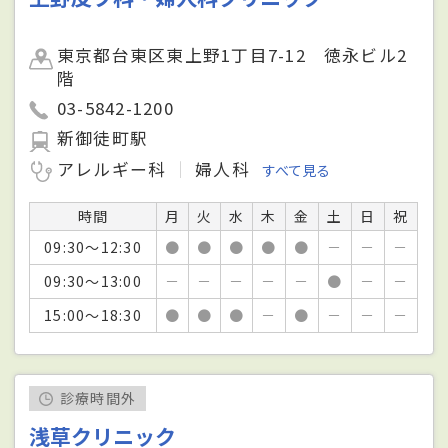
東京都台東区東上野1丁目7-12 徳永ビル2
階
03-5842-1200
新御徒町駅
アレルギー科
婦人科
すべて見る
時間
月
火
水
木
金
土
日
祝
09:30～12:30
●
●
●
●
●
－
－
－
09:30～13:00
－
－
－
－
－
●
－
－
15:00～18:30
●
●
●
－
●
－
－
－
診療時間外
浅草クリニック