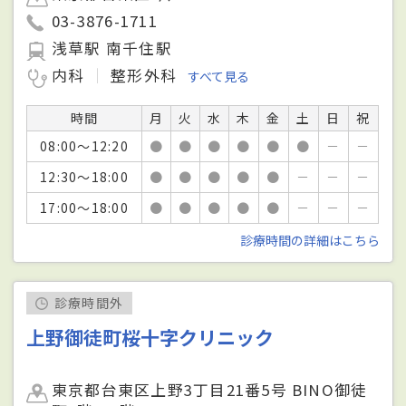
03-3876-1711
浅草駅 南千住駅
内科
整形外科
すべて見る
時間
月
火
水
木
金
土
日
祝
08:00～12:20
●
●
●
●
●
●
－
－
12:30～18:00
●
●
●
●
●
－
－
－
17:00～18:00
●
●
●
●
●
－
－
－
診療時間の詳細はこちら
診療時間外
上野御徒町桜十字クリニック
東京都台東区上野3丁目21番5号 BINO御徒