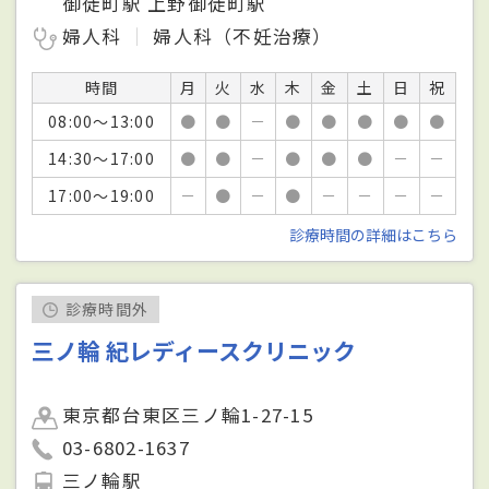
御徒町駅 上野御徒町駅
婦人科
婦人科（不妊治療）
時間
月
火
水
木
金
土
日
祝
08:00～13:00
●
●
－
●
●
●
●
●
14:30～17:00
●
●
－
●
●
●
－
－
17:00～19:00
－
●
－
●
－
－
－
－
診療時間の詳細はこちら
診療時間外
三ノ輪 紀レディースクリニック
東京都台東区三ノ輪1-27-15
03-6802-1637
三ノ輪駅