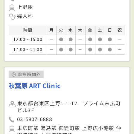
上野駅
婦人科
時間
月
火
水
木
金
土
日
祝
12:00～15:00
－
●
●
－
●
●
●
－
17:00～21:00
－
●
●
－
●
●
●
－
診療時間外
秋葉原 ART Clinic
東京都台東区上野1-1-12 プライム末広町
ビル3F
03-5807-6888
末広町駅 湯島駅 御徒町駅 上野広小路駅 仲