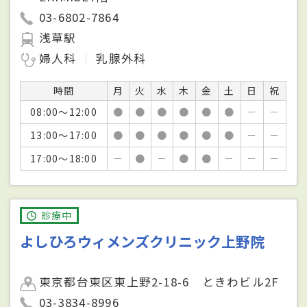
03-6802-7864
浅草駅
婦人科
乳腺外科
時間
月
火
水
木
金
土
日
祝
08:00～12:00
●
●
●
●
●
●
－
－
13:00～17:00
●
●
●
●
●
●
－
－
17:00～18:00
－
●
－
●
●
－
－
－
診療中
よしひろウィメンズクリニック上野院
東京都台東区東上野2-18-6 ときわビル2F
03-3834-8996