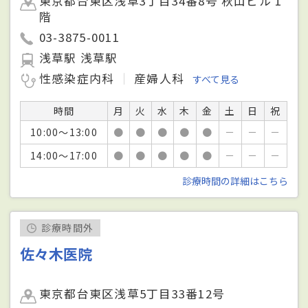
東京都台東区浅草3丁目34番8号 秋山ビル 1
階
03-3875-0011
浅草駅 浅草駅
性感染症内科
産婦人科
すべて見る
時間
月
火
水
木
金
土
日
祝
10:00～13:00
●
●
●
●
●
－
－
－
14:00～17:00
●
●
●
●
●
－
－
－
診療時間の詳細はこちら
診療時間外
佐々木医院
東京都台東区浅草5丁目33番12号