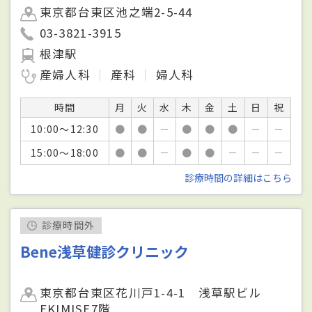
東京都台東区池之端2-5-44
03-3821-3915
根津駅
産婦人科
産科
婦人科
時間
月
火
水
木
金
土
日
祝
10:00～12:30
●
●
－
●
●
●
－
－
15:00～18:00
●
●
－
●
●
－
－
－
診療時間の詳細はこちら
診療時間外
Bene浅草健診クリニック
東京都台東区花川戸1-4-1 浅草駅ビル
EKIMISE7階