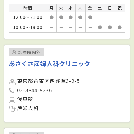
時間
月
火
水
木
金
土
日
祝
12:00～21:00
●
●
●
●
●
－
－
－
10:00～19:00
－
－
－
－
－
●
●
●
診療時間外
あさくさ産婦人科クリニック
東京都台東区西浅草3-2-5
03-3844-9236
浅草駅
産婦人科