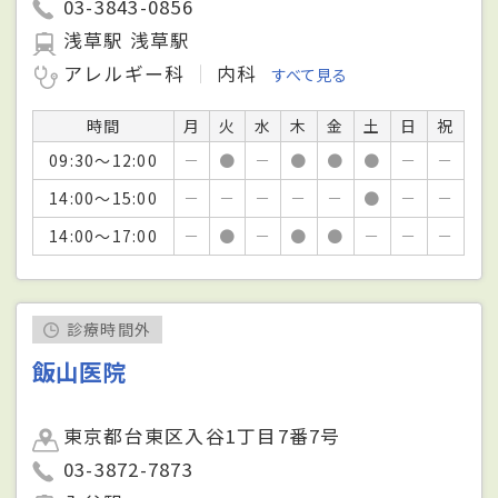
03-3843-0856
浅草駅 浅草駅
アレルギー科
内科
すべて見る
時間
月
火
水
木
金
土
日
祝
09:30～12:00
－
●
－
●
●
●
－
－
14:00～15:00
－
－
－
－
－
●
－
－
14:00～17:00
－
●
－
●
●
－
－
－
診療時間外
飯山医院
東京都台東区入谷1丁目7番7号
03-3872-7873