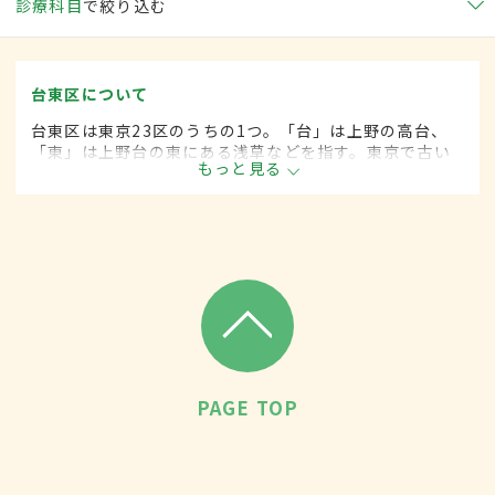
診療科目
で絞り込む
台東区について
台東区は東京23区のうちの1つ。「台」は上野の高台、
「東」は上野台の東にある浅草などを指す。東京で古い
もっと見る
市街地のひとつ。区内には美術館や博物館が建築され、
アートの発信地とされる。街の中心の上野には全国から
多くの人が訪れる。
PAGE TOP