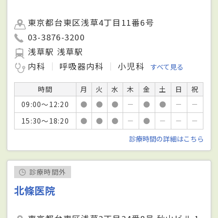
東京都台東区浅草4丁目11番6号
03-3876-3200
浅草駅 浅草駅
内科
呼吸器内科
小児科
すべて見る
時間
月
火
水
木
金
土
日
祝
09:00～12:20
●
●
●
－
●
●
－
－
15:30～18:20
●
●
●
－
●
－
－
－
診療時間の詳細はこちら
診療時間外
北條医院