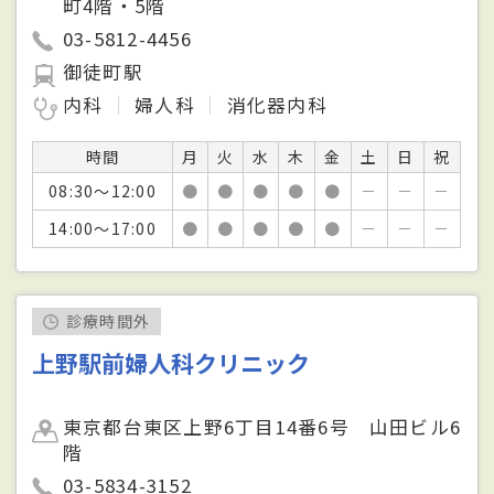
町4階・5階
03-5812-4456
御徒町駅
内科
婦人科
消化器内科
時間
月
火
水
木
金
土
日
祝
08:30～12:00
●
●
●
●
●
－
－
－
14:00～17:00
●
●
●
●
●
－
－
－
診療時間外
上野駅前婦人科クリニック
東京都台東区上野6丁目14番6号 山田ビル6
階
03-5834-3152