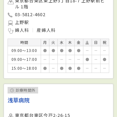
東京都台東区東上野3丁目18-7 上野駅前ビ
ル 1階
03-5812-4602
上野駅
婦人科
産婦人科
時間
月
火
水
木
金
土
日
祝
09:00～13:00
●
●
●
●
●
－
－
－
09:00～17:00
－
－
－
－
－
●
－
●
15:00～18:00
●
－
●
●
●
－
－
－
診療時間外
浅草病院
東京都台東区今戸2-26-15