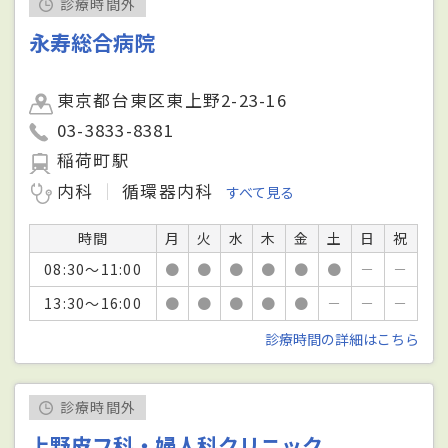
診療時間外
永寿総合病院
東京都台東区東上野2-23-16
03-3833-8381
稲荷町駅
内科
循環器内科
すべて見る
時間
月
火
水
木
金
土
日
祝
08:30～11:00
●
●
●
●
●
●
－
－
13:30～16:00
●
●
●
●
●
－
－
－
診療時間の詳細はこちら
診療時間外
上野皮フ科・婦人科クリニック