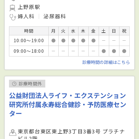
上野原駅
婦人科
泌尿器科
時間
月
火
水
木
金
土
日
祝
10:00～19:00
●
●
●
●
●
－
－
－
09:00～18:00
－
－
－
－
－
●
●
●
診療時間の詳細はこちら
診療時間外
公益財団法人ライフ・エクステンション
研究所付属永寿総合健診・予防医療セン
ター
東京都台東区東上野3丁目3番3号 プラチナ
ビル2階