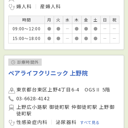
婦人科
産婦人科
時間
月
火
水
木
金
土
日
祝
09:00～12:00
●
●
－
●
●
●
－
－
15:00～18:00
●
●
－
●
●
●
－
－
診療時間外
ペアライフクリニック 上野院
東京都台東区上野4丁目6-4 OGSⅡ 5階
03-6628-4142
上野広小路駅 御徒町駅 仲御徒町駅 上野御
徒町駅
性感染症内科
泌尿器科
すべて見る