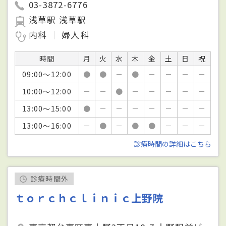
03-3872-6776
浅草駅 浅草駅
内科
婦人科
時間
月
火
水
木
金
土
日
祝
09:00～12:00
●
●
－
●
－
－
－
－
10:00～12:00
－
－
●
－
－
－
－
－
13:00～15:00
●
－
－
－
－
－
－
－
13:00～16:00
－
●
－
●
●
－
－
－
診療時間の詳細はこちら
診療時間外
ｔｏｒｃｈｃｌｉｎｉｃ上野院