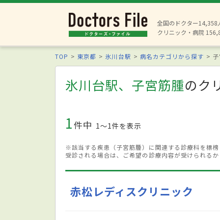
全国のドクター14,35
クリニック・病院 156,
TOP
東京都
氷川台駅
病名カテゴリから探す
子
氷川台駅、子宮筋腫
のク
1
件中
1〜1件を表示
※該当する疾患（子宮筋腫）に関連する診療科を標榜
受診される場合は、ご希望の診療内容が受けられるか
赤松レディスクリニック