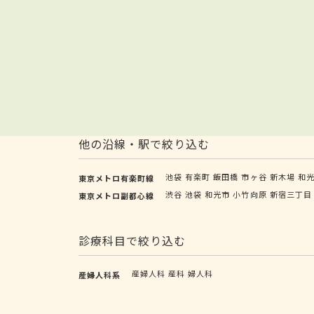
他の沿線・駅で絞り込む
池袋
有楽町
飯田橋
市ヶ谷
新木場
和
東京メトロ有楽町線
渋谷
池袋
和光市
小竹向原
新宿三丁目
東京メトロ副都心線
診療科目で絞り込む
産婦人科
産科
婦人科
産婦人科系