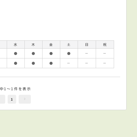
水
木
金
土
日
祝
●
●
●
●
－
－
●
●
●
－
－
－
件中1～1件を表示
1