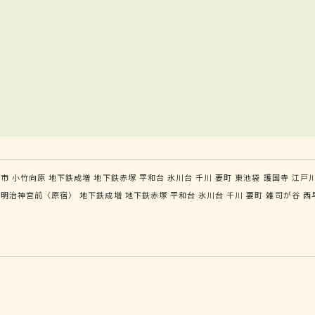
光市
小竹向原
地下鉄成増
地下鉄赤塚
平和台
氷川台
千川
要町
東池袋
護国寺
江戸
明治神宮前〈原宿〉
地下鉄成増
地下鉄赤塚
平和台
氷川台
千川
要町
雑司が谷
西