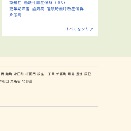
認知症
過敏性腸症候群（IBS）
更年期障害
歯周病
睡眠時無呼吸症候群
片頭痛
すべてをクリア
川橋
麹町
永田町
桜田門
銀座一丁目
新富町
月島
豊洲
辰巳
早稲田
東新宿
北参道