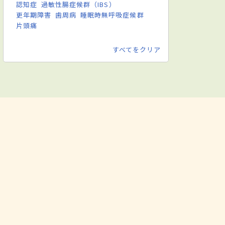
認知症
過敏性腸症候群（IBS）
更年期障害
歯周病
睡眠時無呼吸症候群
片頭痛
すべてをクリア