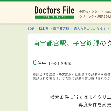
全国のドクター14,35
クリニック・病院 156,
TOP
栃木県
南宇都宮駅
病名カテゴリから探す
南宇都宮駅、子宮筋腫
の
0
件中
1〜0件を表示
※該当する疾患（子宮筋腫）に関連する診療科を標榜
受診される場合は、ご希望の診療内容が受けられるか
検索条件に当てはまるクリ
再度条件を変